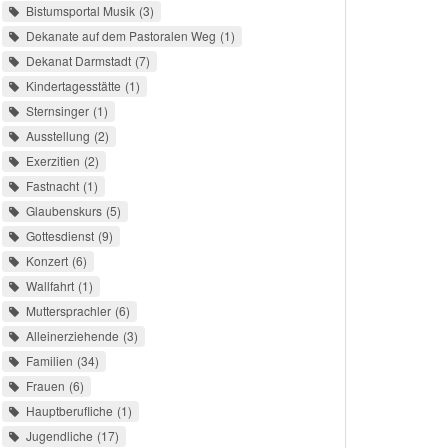
Bistumsportal Musik
3
Dekanate auf dem Pastoralen Weg
1
Dekanat Darmstadt
7
Kindertagesstätte
1
Sternsinger
1
Ausstellung
2
Exerzitien
2
Fastnacht
1
Glaubenskurs
5
Gottesdienst
9
Konzert
6
Wallfahrt
1
Muttersprachler
6
Alleinerziehende
3
Familien
34
Frauen
6
Hauptberufliche
1
Jugendliche
17