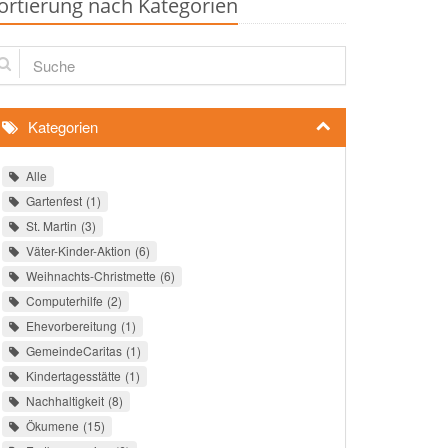
ortierung nach Kategorien
che
Kategorien
Alle
Gartenfest
1
St. Martin
3
Väter-Kinder-Aktion
6
Weihnachts-Christmette
6
Computerhilfe
2
Ehevorbereitung
1
GemeindeCaritas
1
Kindertagesstätte
1
Nachhaltigkeit
8
Ökumene
15