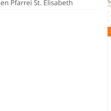
n Pfarrei St. Elisabeth
S
Su