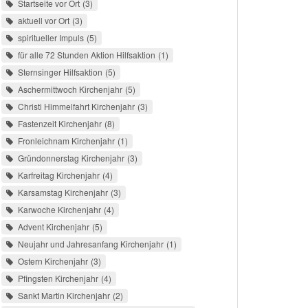
Startseite vor Ort
3
aktuell vor Ort
3
spiritueller Impuls
5
für alle 72 Stunden Aktion Hilfsaktion
1
Sternsinger Hilfsaktion
5
Aschermittwoch Kirchenjahr
5
Christi Himmelfahrt Kirchenjahr
3
Fastenzeit Kirchenjahr
8
Fronleichnam Kirchenjahr
1
Gründonnerstag Kirchenjahr
3
Karfreitag Kirchenjahr
4
Karsamstag Kirchenjahr
3
Karwoche Kirchenjahr
4
Advent Kirchenjahr
5
Neujahr und Jahresanfang Kirchenjahr
1
Ostern Kirchenjahr
3
Pfingsten Kirchenjahr
4
Sankt Martin Kirchenjahr
2