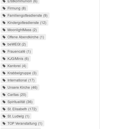
Erstkommunion
6
Firmung
8
Familiengottesdienste
9
Kindergottesdienste
12
MoonlightMass
2
Offene Abendkirche
1
beWEGt
2
Frauencafé
1
KJG/Minis
6
Kantorei
4
Krabbelgruppe
3
International
17
Unsere Kirche
46
Caritas
20
Spiritualität
36
St. Elisabeth
172
St. Ludwig
1
TOP Veranstaltung
1