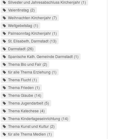
Silvester und Jahresabschluss Kirchenjahr
1
Valentinstag
2
Weihnachten Kirchenjahr
7
Weltgebetstag
1
Palmsonntag Kirchenjahr
1
St. Elisabeth, Darmstadt
13
Darmstadt
26
Spanische Kath. Gemeinde Darmstadt
1
Thema Bio und Fair
2
für alle Thema Erziehung
1
Thema Flucht
1
Thema Frieden
1
Thema Glaube
14
Thema Jugendarbeit
5
Thema Katechese
4
Thema Kindertageseinrichtung
14
Thema Kunst und Kultur
2
für alle Thema Medien
1