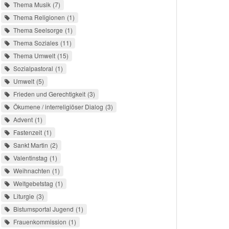
Thema Musik
7
Thema Religionen
1
Thema Seelsorge
1
Thema Soziales
11
Thema Umwelt
15
Sozialpastoral
1
Umwelt
5
Frieden und Gerechtigkeit
3
Ökumene / interreligiöser Dialog
3
Advent
1
Fastenzeit
1
Sankt Martin
2
Valentinstag
1
Weihnachten
1
Weltgebetstag
1
Liturgie
3
Bistumsportal Jugend
1
Frauenkommission
1