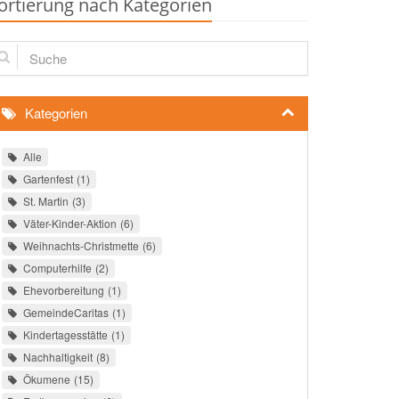
ortierung nach Kategorien
che
Kategorien
Alle
Gartenfest
1
St. Martin
3
Väter-Kinder-Aktion
6
Weihnachts-Christmette
6
Computerhilfe
2
Ehevorbereitung
1
GemeindeCaritas
1
Kindertagesstätte
1
Nachhaltigkeit
8
Ökumene
15