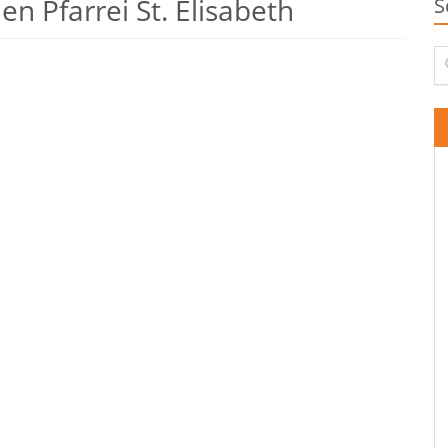
n Pfarrei St. Elisabeth
S
Su