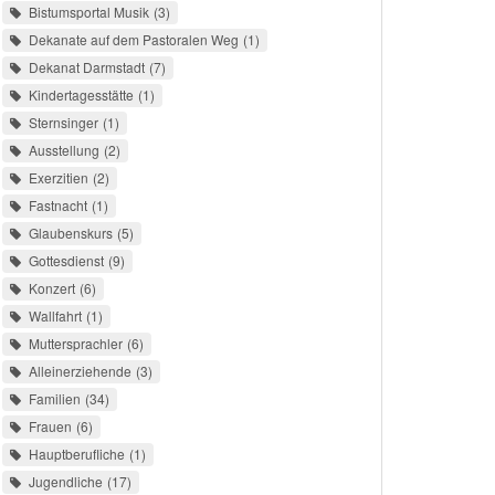
Bistumsportal Musik
3
Dekanate auf dem Pastoralen Weg
1
Dekanat Darmstadt
7
Kindertagesstätte
1
Sternsinger
1
Ausstellung
2
Exerzitien
2
Fastnacht
1
Glaubenskurs
5
Gottesdienst
9
Konzert
6
Wallfahrt
1
Muttersprachler
6
Alleinerziehende
3
Familien
34
Frauen
6
Hauptberufliche
1
Jugendliche
17