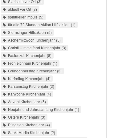
Startseite vor Ort
3
aktuell vor Ort
3
spiritueller Impuls
5
für alle 72 Stunden Aktion Hilfsaktion
1
Sternsinger Hilfsaktion
5
Aschermittwoch Kirchenjahr
5
Christi Himmelfahrt Kirchenjahr
3
Fastenzeit Kirchenjahr
8
Fronleichnam Kirchenjahr
1
Gründonnerstag Kirchenjahr
3
Karfreitag Kirchenjahr
4
Karsamstag Kirchenjahr
3
Karwoche Kirchenjahr
4
Advent Kirchenjahr
5
Neujahr und Jahresanfang Kirchenjahr
1
Ostern Kirchenjahr
3
Pfingsten Kirchenjahr
4
Sankt Martin Kirchenjahr
2