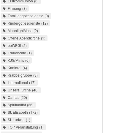
Erstkommunion
6
Firmung
8
Familiengottesdienste
9
Kindergottesdienste
12
MoonlightMass
2
Offene Abendkirche
1
beWEGt
2
Frauencafé
1
KJG/Minis
6
Kantorei
4
Krabbelgruppe
3
International
17
Unsere Kirche
46
Caritas
20
Spiritualität
36
St. Elisabeth
172
St. Ludwig
1
TOP Veranstaltung
1