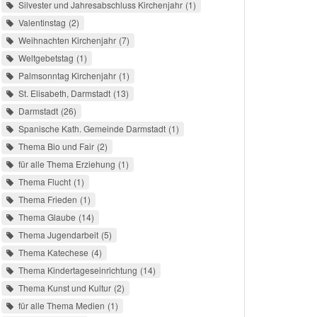
Silvester und Jahresabschluss Kirchenjahr
1
Valentinstag
2
Weihnachten Kirchenjahr
7
Weltgebetstag
1
Palmsonntag Kirchenjahr
1
St. Elisabeth, Darmstadt
13
Darmstadt
26
Spanische Kath. Gemeinde Darmstadt
1
Thema Bio und Fair
2
für alle Thema Erziehung
1
Thema Flucht
1
Thema Frieden
1
Thema Glaube
14
Thema Jugendarbeit
5
Thema Katechese
4
Thema Kindertageseinrichtung
14
Thema Kunst und Kultur
2
für alle Thema Medien
1