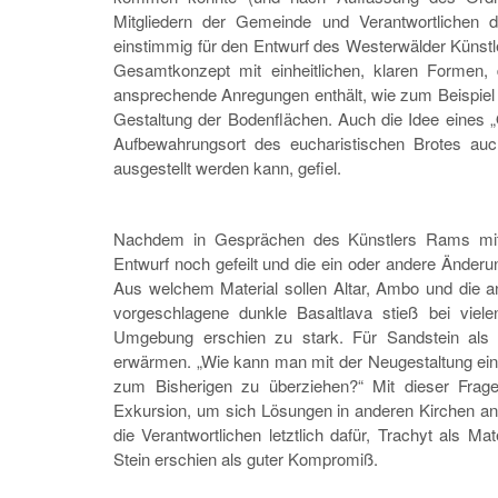
Mitgliedern der Gemeinde und Verantwortlichen d
einstimmig für den Entwurf des Westerwälder Künst
Gesamtkonzept mit einheitlichen, klaren Formen,
ansprechende Anregungen enthält, wie zum Beispiel d
Gestaltung der Bodenflächen. Auch die Idee eines 
Aufbewahrungsort des eucharistischen Brotes auch
ausgestellt werden kann, gefiel.
Nachdem in Gesprächen des Künstlers Rams mit 
Entwurf noch gefeilt und die ein oder andere Änderu
Aus welchem Material sollen Altar, Ambo und die a
vorgeschlagene dunkle Basaltlava stieß bei viel
Umgebung erschien zu stark. Für Sandstein als 
erwärmen. „Wie kann man mit der Neugestaltung ein
zum Bisherigen zu überziehen?“ Mit dieser Frag
Exkursion, um sich Lösungen in anderen Kirchen a
die Verantwortlichen letztlich dafür, Trachyt als Ma
Stein erschien als guter Kompromiß.