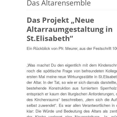
Das Altarensemble
Das Projekt „Neue
Altarraumgestaltung in
St.Elisabeth“
Ein Rückblick von Pfr. Meurer, aus der Festschrift 10
„Was machst Du den eigentlich mit dem Kinderschre
noch die spöttische Frage von befreundeten Kolleg
ersten Mal meine neue Wirkungsstätte in St.Elisabe
der Altar. In der Tat, so wie er sich damals darstellte
bestehende Konstruktion aus furniertem Sperrholz
entsprach er kaum den liturgischen Anforderungen, di
des Kirchenraums“ beschreiben, „dem sich die Au
selbst zuwendet“. Es war allen Verantwortlichen in
klar: Die Würde und Bedeutung des Altars als zentr
der Kirche verlangt eine Neugestaltung. Ja, wü