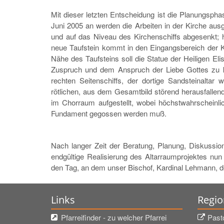
Mit dieser letzten Entscheidung ist die Planungsp
Juni 2005 an werden die Arbeiten in der Kirche ausg
und auf das Niveau des Kirchenschiffs abgesenkt; h
neue Taufstein kommt in den Eingangsbereich der Kir
Nähe des Taufsteins soll die Statue der Heiligen E
Zuspruch und dem Anspruch der Liebe Gottes zu kon
rechten Seitenschiffs, der dortige Sandsteinaltar
rötlichen, aus dem Gesamtbild störend herausfalle
im Chorraum aufgestellt, wobei höchstwahrscheinl
Fundament gegossen werden muß.
Nach langer Zeit der Beratung, Planung, Diskuss
endgültige Realisierung des Altarraumprojektes nun
den Tag, an dem unser Bischof, Kardinal Lehmann, d
Links
Regio
Pfarreifinder - zu welcher Pfarrei
Past