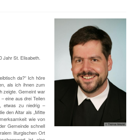
0 Jahr St. Elisabeth.
ibtisch da?“ Ich höre
en, als ich ihnen zum
th zeigte. Gemeint war
, – eine aus drei Teilen
, etwas zu niedrig –
e den Altar als „Mitte
fmerksamkeit wie von
 der Gemeinde schnell
© Thomas Meurer
alem liturgischen Ort
nschenswert ist eine