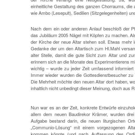
einheitliche Gestaltung des ganzen Chorraums, die 
wie Ambo (Lesepult), Sedilien (Sitzgelegenheiten) u
Nach dem ein oder anderen Anlauf beschloß der Pf
das Jubiläum 2005 Nägel mit Köpfen zu machen. Als
der Kirche der neue Altar stehen soll. Etwas mehr 
Gedanke der um den Altartisch zum Hl.Mahl versa
alter Stelle, damit die gute Sicht zum Altar und zu
erinnern sich an die Monate des Experimentierens m
wichtig – wurde zu jeder Zeit umfassend informier
Immer wieder wurden die Gottesdienstbesucher zu 
Die Mehrheit möchte den neuen Altar dort haben, wo
inhaltlich nicht unbedingt dieser Meinung, doch au
Nun war es an der Zeit, konkrete Entwürfe einzuhole
allem dem neuen Baudirekor Krämer, wurden drei 
Aufgabe bestand darin, die neuen liturgischen Or
„Communio-Lösung“ mit einem vorgezogenen Alta
kommen könnte (und nach Auffassung des Ordinari