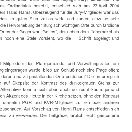
es Ordinariates besetzt, entschied sich am 23.April 2004
lers Hans Rams. Überzeugend für die Jury-Mitglieder war das
 das im guten Sinn zeitlos wirkt und zudem einzelne sehr
ie Hervorhebung der liturgisch wichtigen Orte durch farbliche
„Ortes der Gegenwart Gottes“, der neben dem Tabernakel als
 noch eine Stele vorsieht, wo die Hl.Schrift abgelegt und
Mitgliedern des Pfarrgemeinde- und Verwaltungsrates am
ng eingetragen wurde, blieb am Schluß noch eine Frage offen:
nderen neu zu gestaltenden Orte bestehen? Die ursprünglich
en auf Skepsis; der Kontrast des dunkelgrauen Steins zur
Alternative konnte sich aber auch so recht kaum jemand
en Akzent des Heute in der Kirche setzen, ohne den Kontrast
e starteten PGR und KVR-Mitglieder zur ein oder anderen
nzuschauen. Auf Vorschlag von Herrn Rams entschieden sich
terial zu verwenden. Der hellgraue, farblich leicht gemusterte