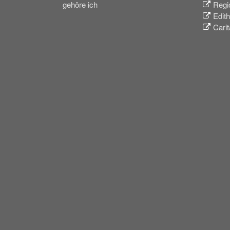
gehöre ich
Regi
Edith
Cari