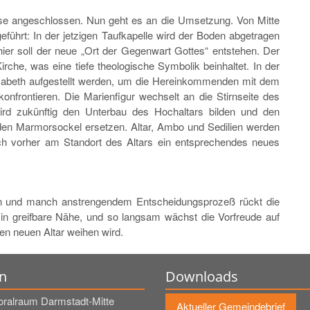
hase angeschlossen. Nun geht es an die Umsetzung. Von Mitte
eführt: In der jetzigen Taufkapelle wird der Boden abgetragen
ier soll der neue „Ort der Gegenwart Gottes“ entstehen. Der
che, was eine tiefe theologische Symbolik beinhaltet. In der
lisabeth aufgestellt werden, um die Hereinkommenden mit dem
frontieren. Die Marienfigur wechselt an die Stirnseite des
 wird zukünftig den Unterbau des Hochaltars bilden und den
nden Marmorsockel ersetzen. Altar, Ambo und Sedilien werden
ich vorher am Standort des Altars ein entsprechendes neues
ion und manch anstrengendem Entscheidungsprozeß rückt die
 in greifbare Nähe, und so langsam wächst die Vorfreude auf
en neuen Altar weihen wird.
n
Downloads
oralraum Darmstadt-Mitte
Aktueller Gemeindebrief