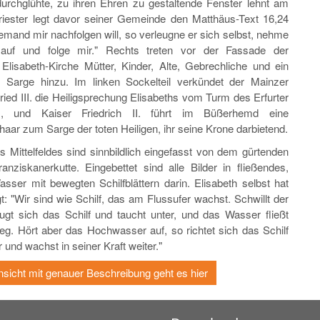
rchglühte, zu ihren Ehren zu gestaltende Fenster lehnt am
riester legt davor seiner Gemeinde den Matthäus-Text 16,24
emand mir nachfolgen will, so verleugne er sich selbst, nehme
auf und folge mir." Rechts treten vor der Fassade der
Elisabeth-Kirche Mütter, Kinder, Alte, Gebrechliche und ein
 Sarge hinzu. Im linken Sockelteil verkündet der Mainzer
ried III. die Heiligsprechung Elisabeths vom Turm des Erfurter
 und Kaiser Friedrich II. führt im Büßerhemd eine
ar zum Sarge der toten Heiligen, ihr seine Krone darbietend.
es Mittelfeldes sind sinnbildlich eingefasst von dem gürtenden
ranziskanerkutte. Eingebettet sind alle Bilder in fließendes,
ser mit bewegten Schilfblättern darin. Elisabeth selbst hat
t: "Wir sind wie Schilf, das am Flussufer wachst. Schwillt der
ugt sich das Schilf und taucht unter, und das Wasser fließt
eg. Hört aber das Hochwasser auf, so richtet sich das Schilf
und wachst in seiner Kraft weiter."
nsicht mit genauer Beschreibung geht es hier