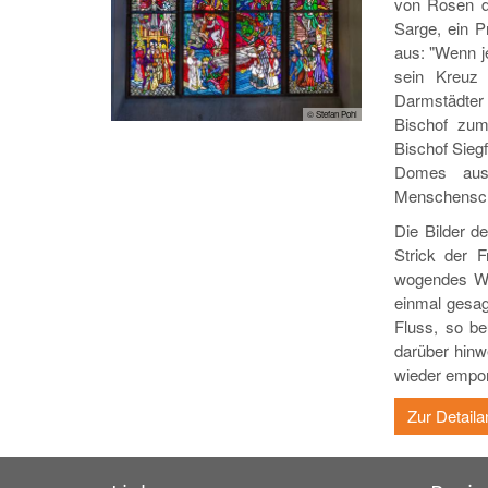
von Rosen du
Sarge, ein P
aus: "Wenn j
sein Kreuz 
Darmstädter 
© Stefan Pohl
Bischof zum
Bischof Siegf
Domes aus,
Menschenscha
Die Bilder d
Strick der F
wogendes Was
einmal gesag
Fluss, so be
darüber hinw
wieder empor 
Zur Detaila