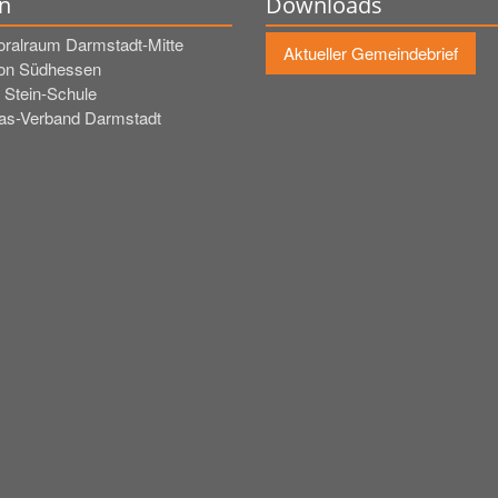
n
Downloads
oralraum Darmstadt-Mitte
Aktueller Gemeindebrief
on Südhessen
 Stein-Schule
tas-Verband Darmstadt