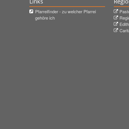
Links
Regio
Pfarreifinder - zu welcher Pfarrei
Past
gehöre ich
Regi
Edith
Cari