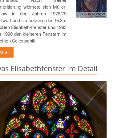
eritierung widmete sich Müller-
inow in den Jahren 1978/79
© CC BY-SA 4.0 Bruno
Müller-Linow
ntwurf und Umsetzung des 9x3m
oßen Elisabeth-Fenster und 1983
s 1990 den kleineren Fenstern im
chten Seitenschiff.
Mehr
as Elisabethfenster im Detail