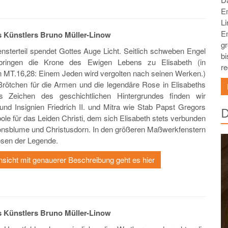
Em
L
E
 Künstlers Bruno Müller-Linow
gr
nsterteil spendet Gottes Auge Licht. Seitlich schweben Engel
bi
bringen die Krone des Ewigen Lebens zu Elisabeth (in
re
 MT.16,28: Einem Jeden wird vergolten nach seinen Werken.)
 Brötchen für die Armen und die legendäre Rose in Elisabeths
s Zeichen des geschichtlichen Hintergrundes finden wir
und Insignien Friedrich II. und Mitra wie Stab Papst Gregors
D
ole für das Leiden Christi, dem sich Elisabeth stets verbunden
ionsblume und Christusdorn. In den größeren Maßwerkfenstern
sen der Legende.
nsicht mit genauerer Beschreibung geht es hier
 Künstlers Bruno Müller-Linow