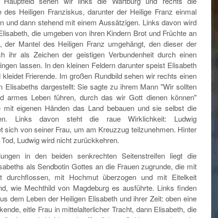
n Hauptfeld sehen wir links die Wartburg und rechts die
 des Heiligen Franziskus, darunter der Heilige Franz einmal
en und dann stehend mit einem Aussätzigen. Links davon wird
 Elisabeth, die umgeben von ihren Kindern Brot und Früchte an
t, der Mantel des Heiligen Franz umgehängt, den dieser der
h ihr als Zeichen der geistigen Verbundenheit durch einen
ingen lassen. In den kleinen Feldern darunter speist Elisabeth
 kleidet Frierende. Im großen Rundbild sehen wir rechts einen
Elisabeths dargestellt: Sie sagte zu ihrem Mann "Wir sollten
nd armes Leben führen, durch das wir Gott dienen können"
te mit eigenen Händen das Land bebauen und sie selbst die
en. Links davon steht die raue Wirklichkeit: Ludwig
t sich von seiner Frau, um am Kreuzzug teilzunehmen. Hinter
r Tod, Ludwig wird nicht zurückkehren.
lungen in den beiden senkrechten Seitenstreifen liegt die
isabeths als Sendbotin Gottes an die Frauen zugrunde, die mit
t durchflossen, mit Hochmut überzogen und mit Eitelkeit
d, wie Mechthild von Magdeburg es ausführte. Links finden
us dem Leben der Heiligen Elisabeth und ihrer Zeit: oben eine
nde, eitle Frau in mittelalterlicher Tracht, dann Elisabeth, die