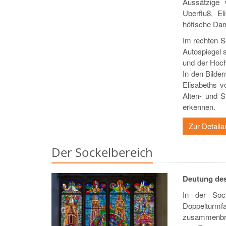
Aussätzige 
Uberflu8, El
höfische Da
Im rechten S
Autospiegel 
und der Hoch
In den Bilde
Elisabeths v
Alten- und S
erkennen.
Zur Detaila
Der Sockelbereich
Deutung des
In der Soc
Doppelturmf
zusammenbric