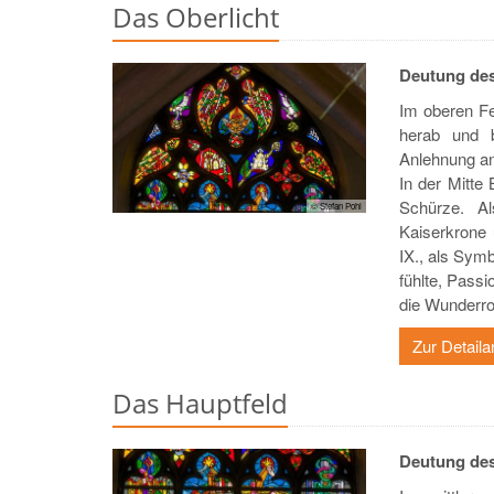
Das Oberlicht
Deutung des
Im oberen Fe
herab und 
Anlehnung an
In der Mitte
Schürze. Al
© Stefan Pohl
Kaiserkrone 
IX., als Symb
fühlte, Pass
die Wunderro
Zur Detaila
Das Hauptfeld
Deutung des