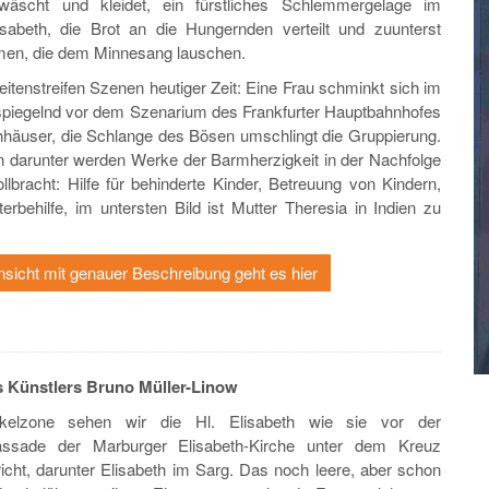
wäscht und kleidet, ein fürstliches Schlemmergelage im
isabeth, die Brot an die Hungernden verteilt und zuunterst
men, die dem Minnesang lauschen.
eitenstreifen Szenen heutiger Zeit: Eine Frau schminkt sich im
spiegelnd vor dem Szenarium des Frankfurter Hauptbahnhofes
häuser, die Schlange des Bösen umschlingt die Gruppierung.
rn darunter werden Werke der Barmherzigkeit in der Nachfolge
ollbracht: Hilfe für behinderte Kinder, Betreuung von Kindern,
terbehilfe, im untersten Bild ist Mutter Theresia in Indien zu
nsicht mit genauer Beschreibung geht es hier
 Künstlers Bruno Müller-Linow
kelzone sehen wir die Hl. Elisabeth wie sie vor der
assade der Marburger Elisabeth-Kirche unter dem Kreuz
ht, darunter Elisabeth im Sarg. Das noch leere, aber schon