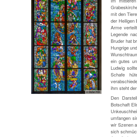
Im mittlere
Grabeskirche
mit den Tier
der Heiligen
Arme verteil
Legende nac
Bruder hat br
Hungrige und
Wunschtraum 
ein gutes u
Ludwig soll
Schafe hüt
verabschiede
ihm steht de
© Stefan Pohl
Den Darstel
Botschaft El
Unkeuschhei
umfangen sin
wir Szenen a
sich schmücke