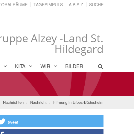
TORALRÄUME
TAGESIMPULS
A BIS Z
SUCHE
ruppe Alzey -Land St.
Hildegard
KITA
WIR
BILDER
Nachrichten
Nachricht
Firmung in Erbes-Büdesheim
tweet