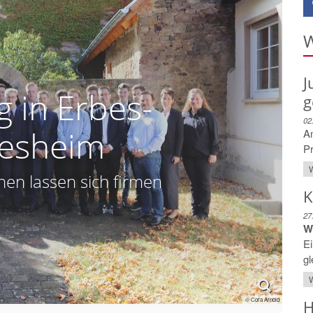
W
J
 in Erbes-
g
02
esheim
A
Pr
W
en lassen sich firmen
K
27
W
Ei
gl
W
© Cora Arnold
H