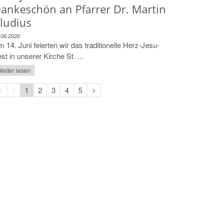
ankeschön an Pfarrer Dr. Martin
ludius
.06.2026
 14. Juni feierten wir das traditionelle Herz-Jesu-
st in unserer Kirche St. ...
eiter lesen
Erste
Vorherige
Nächste
1
2
3
4
5
Seite
Seite
Seite