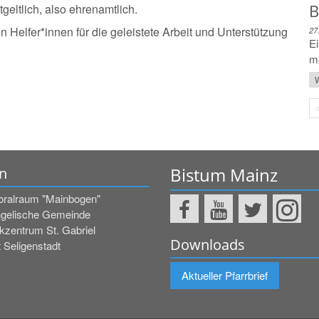
B
geltlich, also ehrenamtlich.
n Helfer*innen für die geleistete Arbeit und Unterstützung
27
Ei
ma
W
Bistum Mainz
n
oralraum "Mainbogen"
gelische Gemeinde
kzentrum St. Gabriel
Downloads
 Seligenstadt
Aktueller Pfarrbrief