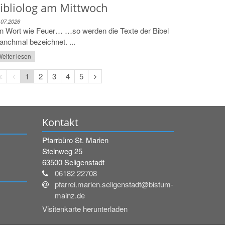
ibliolog am Mittwoch
.07.2026
n Wort wie Feuer… …so werden die Texte der Bibel
nchmal bezeichnet. ...
eiter lesen
Erste
Vorherige
Nächste
1
2
3
4
5
Seite
Seite
Seite
Kontakt
Pfarrbüro St. Marien
Steinweg 25
63500
Seligenstadt
06182 22708
pfarrei.marien.seligenstadt@bistum-
mainz.de
Visitenkarte herunterladen