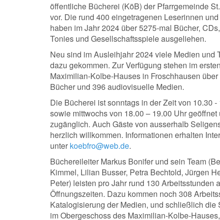
öffentliche Bücherei (KöB) der Pfarrgemeinde St
vor. Die rund 400 eingetragenen Leserinnen und
haben im Jahr 2024 über 5275-mal Bücher, CDs
Tonies und Gesellschaftsspiele ausgeliehen.
Neu sind im Ausleihjahr 2024 viele Medien und 
dazu gekommen. Zur Verfügung stehen im ersten
Maximilian-Kolbe-Hauses in Froschhausen über
Bücher und 396 audiovisuelle Medien.
Die Bücherei ist sonntags in der Zeit von 10.30 -
sowie mittwochs von 18.00 – 19.00 Uhr geöffnet u
zugänglich. Auch Gäste von ausserhalb Seligens
herzlich willkommen. Informationen erhalten Inte
unter
koebfro@web.de
.
Büchereileiter Markus Bonifer und sein Team (B
Kimmel, Lilian Busser, Petra Bechtold, Jürgen 
Peter) leisten pro Jahr rund 130 Arbeitsstunden 
Öffnungszeiten. Dazu kommen noch 308 Arbeitss
Katalogisierung der Medien, und schließlich di
im Obergeschoss des Maximilian-Kolbe-Hauses,