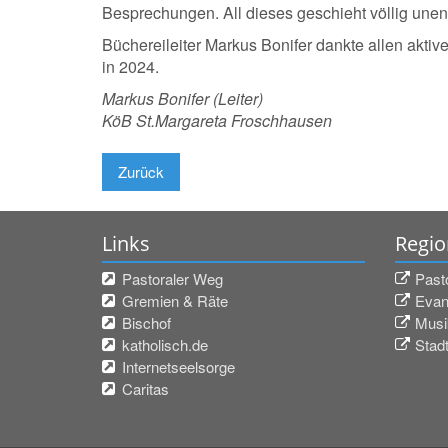
Besprechungen. All dieses geschieht völlig unent
Büchereileiter Markus Bonifer dankte allen aktive
in 2024.
Markus Bonifer (Leiter)
KöB St.Margareta Froschhausen
Zurück
Links
Regio
Pastoraler Weg
Past
Gremien & Räte
Evan
Bischof
Musi
katholisch.de
Stadt
Internetseelsorge
Caritas