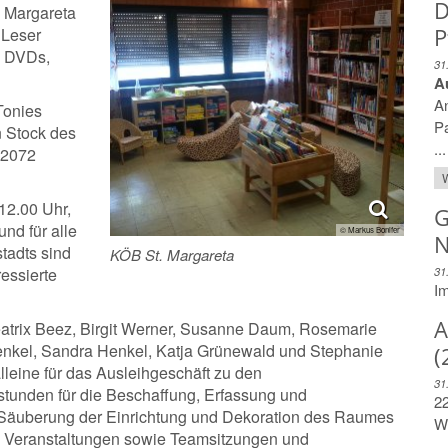
D
. Margareta
P
 Leser
, DVDs,
31
A
A
Tonies
Pa
 Stock des
...
 2072
W
 12.00 Uhr,
G
nd für alle
© Markus Bonifer
N
tadts sind
KÖB St. Margareta
ressierte
31
Im
A
eatrix Beez, Birgit Werner, Susanne Daum, Rosemarie
Henkel, Sandra Henkel, Katja Grünewald und Stephanie
(
alleine für das Ausleihgeschäft zu den
31
tunden für die Beschaffung, Erfassung und
22
e Säuberung der Einrichtung und Dekoration des Raumes
We
 Veranstaltungen sowie Teamsitzungen und