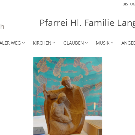
BISTU
Pfarrei Hl. Familie L
RALER WEG
KIRCHEN
GLAUBEN
MUSIK
ANGE