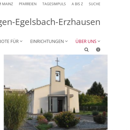
M MAINZ
PFARREIEN
TAGESIMPULS
A BIS Z
SUCHE
angen-Egelsbach-Erzhausen
BOTE FÜR
EINRICHTUNGEN
ÜBER UNS