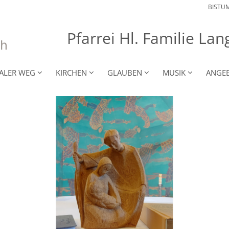
BISTU
Pfarrei Hl. Familie L
RALER WEG
KIRCHEN
GLAUBEN
MUSIK
ANGE