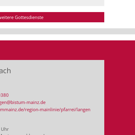
weitere Gottesdienste
bach
0380
angen@bistum-mainz.de
mmainz.de/region-mainlinie/pfarrei/langen
 Uhr