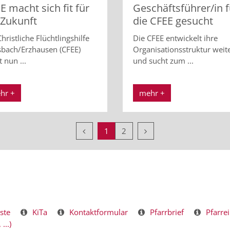
E macht sich fit für
Geschäftsführer/in f
 Zukunft
die CFEE gesucht
hristliche Flüchtlingshilfe
Die CFEE entwickelt ihre
sbach/Erzhausen (CFEE)
Organisationsstruktur weit
t nun ...
und sucht zum ...
hr +
mehr +
Vorherige Seite
Nächste Seite
1
2
ste
KiTa
Kontaktformular
Pfarrbrief
Pfarrei
...)