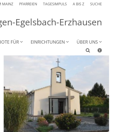
M MAINZ
PFARREIEN
TAGESIMPULS
A BIS Z
SUCHE
angen-Egelsbach-Erzhausen
BOTE FÜR
EINRICHTUNGEN
ÜBER UNS