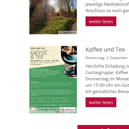
jeweilige Meditation
Anschluss ist noch ge
weiter lesen
© Carola Simon
Kaffee und Tee
Donnerstag, 3. September
Herzliche Einladung 
Caritasgruppe: Kaffee
Donnerstag im Monat f
um 15:00 Uhr ein Got
ein gemütliches Beisa
weiter lesen
© Heilige Familie Langen Egelsbach
Erzhausen / Caritas