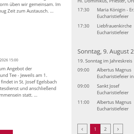
Hl. Dominikus, Priester, O
sform üben wir gemeinsam. Im
17:30
Maria Königin - E
nug Zeit zum Austausch. ...
Eucharistiefeier
17:30
Liebfrauenkirche
Eucharistiefeier
Sonntag, 9. August 
 2026 15:00
19. Sonntag im Jahreskreis
zum Angebot der
09:00
Albertus Magnus
 und Tee - Jeweils am 1.
Eucharistiefeier i
indet in St. Josef Egelsbach
09:00
Sankt Josef
tesdienst und anschließend
Eucharistiefeier
mmensein statt. ...
11:00
Albertus Magnus
Eucharistiefeier
Vorherige Seite
Nächste 
1
2