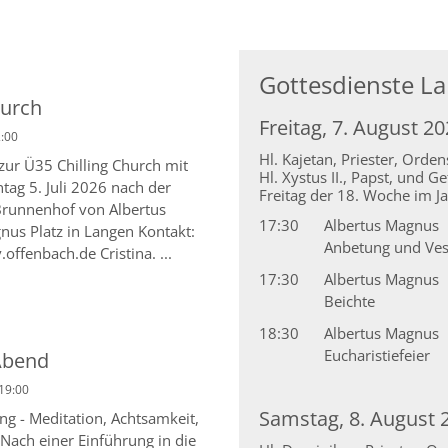
Gottesdienste L
hurch
Freitag, 7. August 2
2:00
Hl. Kajetan, Priester, Orde
 zur Ü35 Chilling Church mit
Hl. Xystus II., Papst, und G
ag 5. Juli 2026 nach der
Freitag der 18. Woche im Ja
runnenhof von Albertus
17:30
Albertus Magnus
nus Platz in Langen Kontakt:
Anbetung und Ve
offenbach.de Cristina. ...
17:30
Albertus Magnus
Beichte
18:30
Albertus Magnus
Eucharistiefeier
Abend
19:00
Samstag, 8. August 
g - Meditation, Achtsamkeit,
Nach einer Einführung in die