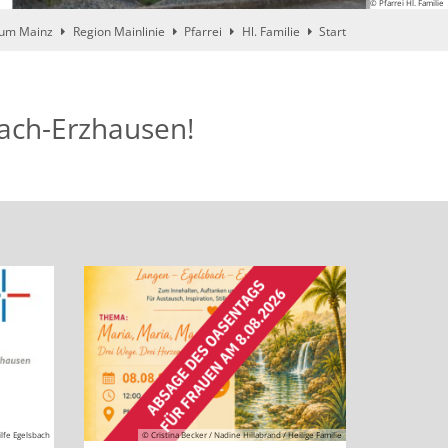
© Pfarrei Hl. Familie
tum Mainz
Region Mainlinie
Pfarrei
Hl. Familie
Start
bach-Erzhausen!
ilfe Egelsbach
© Cristina Becker / Nadine Hillabrand / Heilige Familie