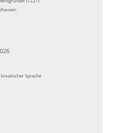
rdensgründer (1221)
rzhausen
2026
n kroatischer Sprache
Seite