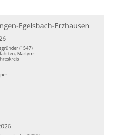
angen-Egelsbach-Erzhausen
026
nsgründer (1547)
efährten, Märtyrer
hreskreis
sper
2026