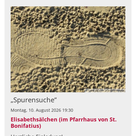
© Gaby_Bessen_pfarrbriefservice
„Spurensuche“
Montag, 10. August 2026 19:30
Elisabethsälchen (im Pfarrhaus von St.
Bonifatius)