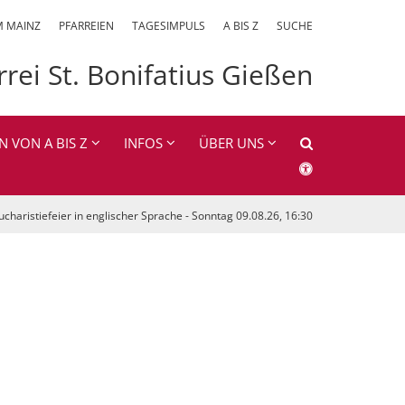
M MAINZ
PFARREIEN
TAGESIMPULS
A BIS Z
SUCHE
rrei St. Bonifatius Gießen
N VON A BIS Z
INFOS
ÜBER UNS
ucharistiefeier in englischer Sprache - Sonntag 09.08.26, 16:30