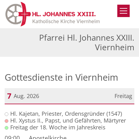
Zum Inhalt springen
Pfarrei Hl. Johannes XXIII.
Viernheim
Gottesdienste in Viernheim
7
Aug. 2026
Freitag
Datum: 7. August 2026
Hl. Kajetan, Priester, Ordensgründer (1547)
Hl. Xystus II., Papst, und Gefährten, Märtyrer
Freitag der 18. Woche im Jahreskreis
09:00
Apostelkirche