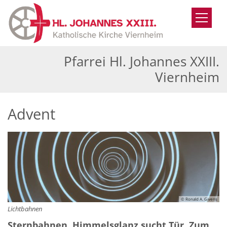
Zum Inhalt springen
Pfarrei Hl. Johannes XXIII.
Viernheim
Advent
© Ronald A. Givens
Lichtbahnen
Sternbahnen. Himmelsglanz sucht Tür. Zum