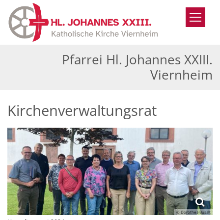
Zum Inhalt springen
Pfarrei Hl. Johannes XXIII.
Viernheim
Kirchenverwaltungsrat
© Dorothea Busalt