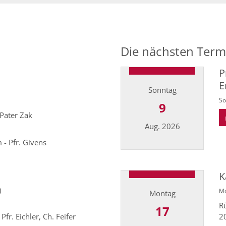
Die nächsten Term
P
E
Sonntag
So
9
Pater Zak
Aug. 2026
 - Pfr. Givens
Datum: 9. August 2026
K
)
Mo
Montag
R
17
r. Eichler, Ch. Feifer
2