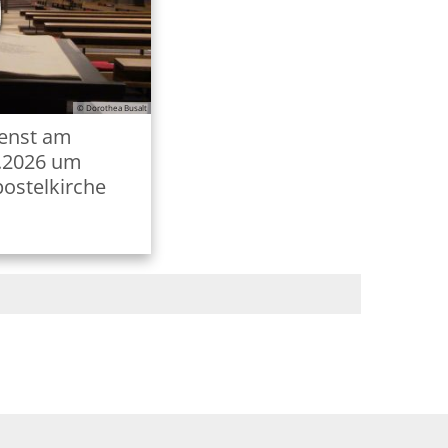
© Dorothea Busalt
ienst am
8.2026 um
postelkirche