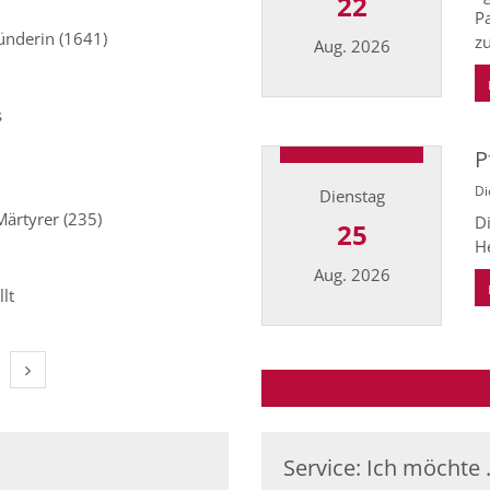
22
P
ünderin (1641)
z
Aug. 2026
Datum: 22. August 2026
s
P
Di
Dienstag
Märtyrer (235)
Di
25
He
Aug. 2026
lt
Datum: 25. August 2026
Nächste Seite
Service: Ich möchte .