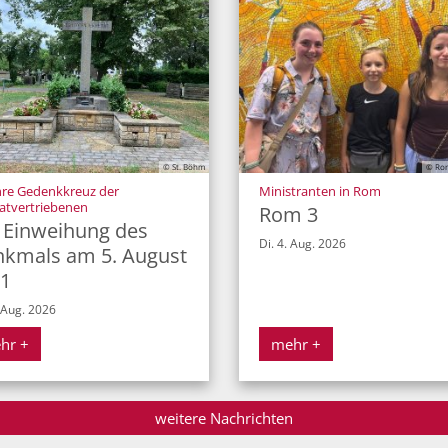
© St. Böhm
© Ron
:
hre Gedenkkreuz der
Ministranten in Rom
:
atvertriebenen
Rom 3
 Einweihung des
Di. 4. Aug. 2026
kmals am 5. August
1
 Aug. 2026
hr +
mehr +
weitere Nachrichten