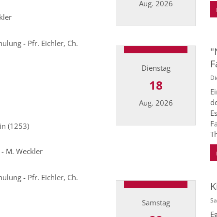
Aug. 2026
kler
Datum: 17. August 2026
lung - Pfr. Eichler, Ch.
"
F
Dienstag
Di
18
Ei
d
Aug. 2026
E
F
in (1253)
Datum: 18. August 2026
Th
 - M. Weckler
lung - Pfr. Eichler, Ch.
K
Sa
Samstag
Eg