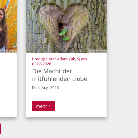
ald A. Givens
© canva.com
Predigt Pater Adam Zak, SJ am
:
02.08.2026
Die Macht der
mitfühlenden Liebe
Di. 4. Aug. 2026
mehr +