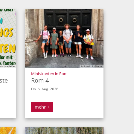
© Dorothea Busalt
istina Feifer
© Ronald A. Givens
:
Ministranten in Rom
ste
Rom 4
Do. 6. Aug. 2026
mehr +