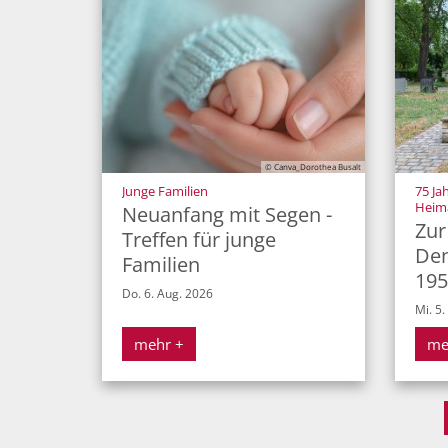
© Canva_Dorothea Busalt
:
Junge Familien
75 Ja
Heim
Neuanfang mit Segen -
Zur
Treffen für junge
Den
Familien
195
Do. 6. Aug. 2026
Mi. 5.
mehr +
me