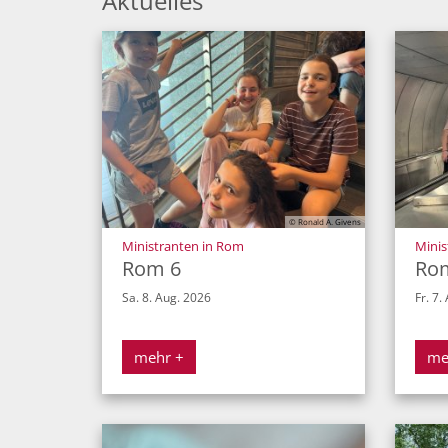
Aktuelles
© Ronald A. Givens
:
Ministranten in Rom
Minis
Rom 6
Ro
Sa. 8. Aug. 2026
Fr. 7.
mehr +
me