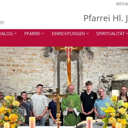
BISTU
Pfarrei Hl.
IALOG
PFARREI
EINRICHTUNGEN
SPIRITUALITÄT