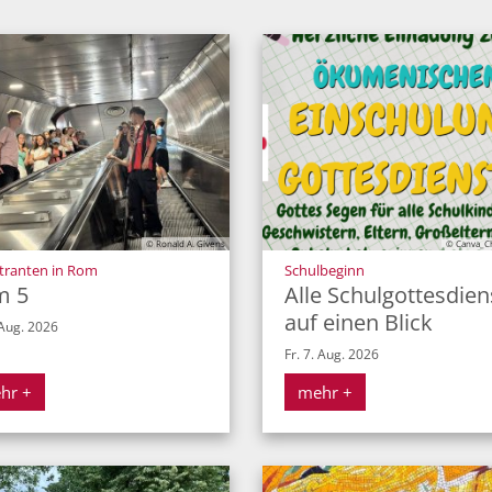
© Angela Eckart
© Ronald A. Givens
© Canva_Chr
:
:
tranten in Rom
Schulbeginn
m 5
Alle Schulgottesdien
auf einen Blick
 Aug. 2026
Fr. 7. Aug. 2026
hr +
mehr +