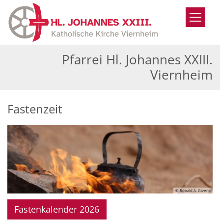
Zum Inhalt springen
Pfarrei Hl. Johannes XXIII.
Viernheim
Fastenzeit
© Ronald A. Givens
Fastenkalender 2026