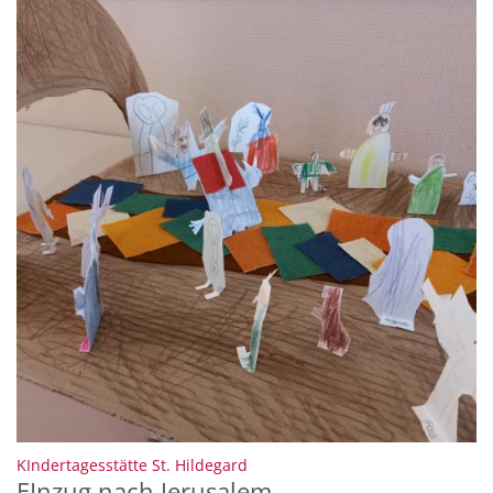
:
KIndertagesstätte St. Hildegard
EInzug nach Jerusalem