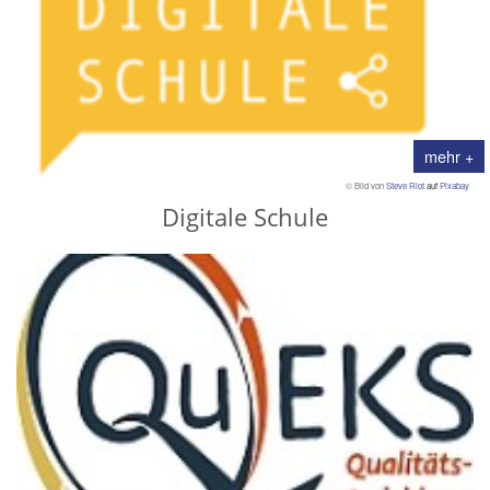
mehr +
© Bild von
Steve Riot
auf
Pixabay
Digitale Schule