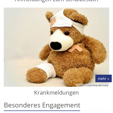
mehr +
© Bild von
congerdesign
auf
Pixabay
Krankmeldungen
Besonderes Engagement