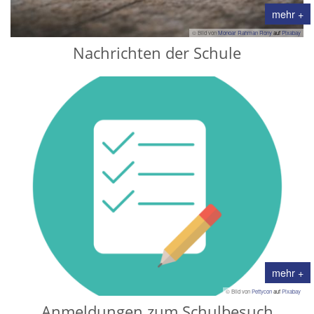
mehr +
© Bild von
Monoar Rahman Rony
auf
Pixabay
Nachrichten der Schule
mehr +
© Bild von
Pettycon
auf
Pixabay
Anmeldungen zum Schulbesuch