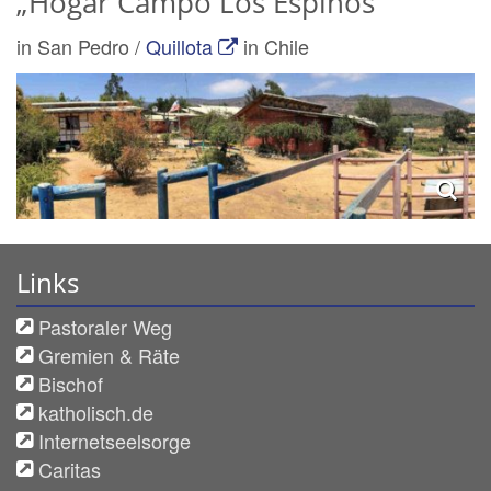
„Hogar Campo Los Espinos“
in San Pedro /
Quillota
in Chile
Links
Pastoraler Weg
Gremien & Räte
Bischof
katholisch.de
Internetseelsorge
Caritas