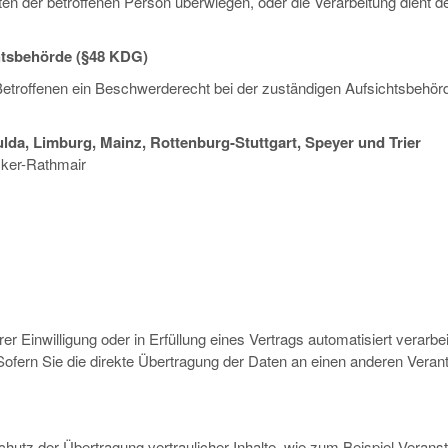
ten der betroffenen Person überwiegen, oder die Verarbeitung dient
htsbehörde (§48 KDG)
Betroffenen ein Beschwerderecht bei der zuständigen Aufsichtsbehör
ulda, Limburg, Mainz, Rottenburg-Stuttgart, Speyer und Trier
cker-Rathmair
er Einwilligung oder in Erfüllung eines Vertrags automatisiert verarbe
ern Sie die direkte Übertragung der Daten an einen anderen Verantwo
hutz der Übertragung vertraulicher Inhalte, wie zum Beispiel Veran