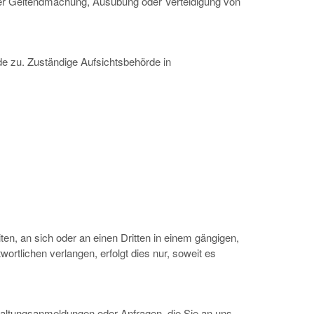
 der Geltendmachung, Ausübung oder Verteidigung von
de zu. Zuständige Aufsichtsbehörde in
iten, an sich oder an einen Dritten in einem gängigen,
rtlichen verlangen, erfolgt dies nur, soweit es
staltungsanmeldungen oder Anfragen, die Sie an uns