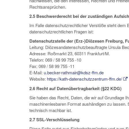
nachweisen, die den Interessen, Rechten und Freihei
Rechtsansprüchen.
2.5 Beschwerderecht bei der zuständigen Aufsic
Im Falle datenschutzrechtlicher Verstöße steht dem 
datenschutzrechtlichen Fragen ist:
Datenschutzstelle der (Erz-)Diözesen Freiburg, F
Leitung: Diözesandatenschutzbeauftragte Ursula Be
Adresse: Roßmarkt 23, 60311 Frankfurt/M.
Telefon: 069 / 58 99 755 -10
Fax: 069 / 58 99 755 -11
E-Mail:
u.becker-rathmair@kdsz-ffm.de
Website:
https://kath-datenschutzzentrum-ffm.de/
2.6 Recht auf Datenübertragbarkeit (§22 KDG)
Sie haben das Recht, Daten, die wir auf Grundlage Ihr
maschinenlesbaren Format aushändigen zu lassen. Sof
technisch machbar ist.
2.7 SSL-Verschlüsselung
Diese Seite nutzt aus Sicherheitsgründen und zum Sc