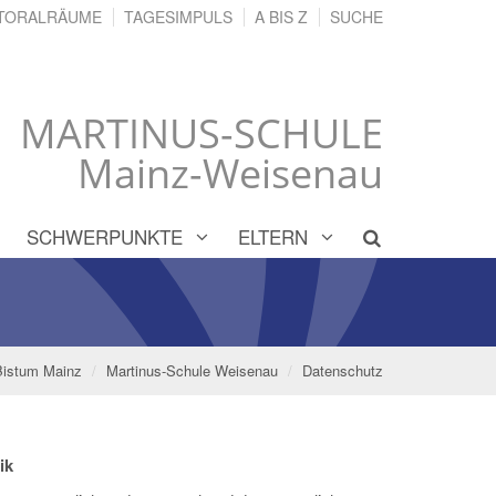
TORALRÄUME
TAGESIMPULS
A BIS Z
SUCHE
MARTINUS-SCHULE
Mainz-Weisenau
SCHWERPUNKTE
ELTERN
Bistum Mainz
Martinus-Schule Weisenau
Datenschutz
ik