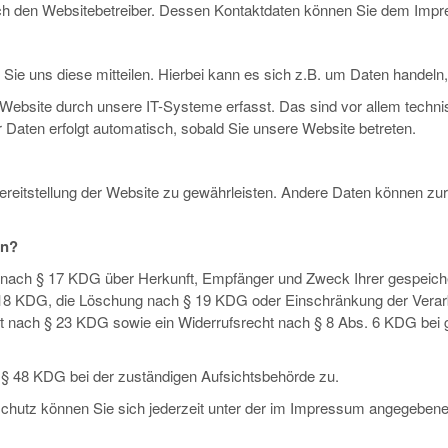
urch den Websitebetreiber. Dessen Kontaktdaten können Sie dem Im
e uns diese mitteilen. Hierbei kann es sich z.B. um Daten handeln, 
bsite durch unsere IT-Systeme erfasst. Das sind vor allem technis
r Daten erfolgt automatisch, sobald Sie unsere Website betreten.
e Bereitstellung der Website zu gewährleisten. Andere Daten können z
en?
ft nach § 17 KDG über Herkunft, Empfänger und Zweck Ihrer gespeic
 18 KDG, die Löschung nach § 19 KDG oder Einschränkung der Verar
 nach § 23 KDG sowie ein Widerrufsrecht nach § 8 Abs. 6 KDG bei ges
 § 48 KDG bei der zuständigen Aufsichtsbehörde zu.
chutz können Sie sich jederzeit unter der im Impressum angegeben