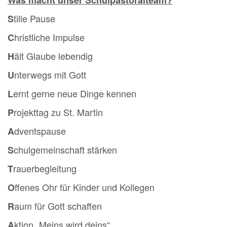
tille Pause
S
hristliche Impulse
C
ält Glaube lebendig
H
nterwegs mit Gott
U
ernt gerne neue Dinge kennen
L
rojekttag zu St. Martin
P
dventspause
A
chulgemeinschaft stärken
S
rauerbegleitung
T
ffenes Ohr für Kinder und Kollegen
O
aum für Gott schaffen
R
ktion „Meins wird deins“
A