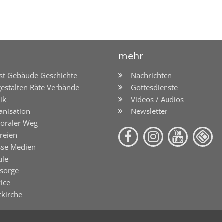
mehr
st Gebäude Geschichte
Nachrichten
gestalten Räte Verbände
Gottesdienste
ik
Videos / Audios
anisation
Newsletter
toraler Weg
reien
sse Medien
ule
lsorge
ice
tkirche