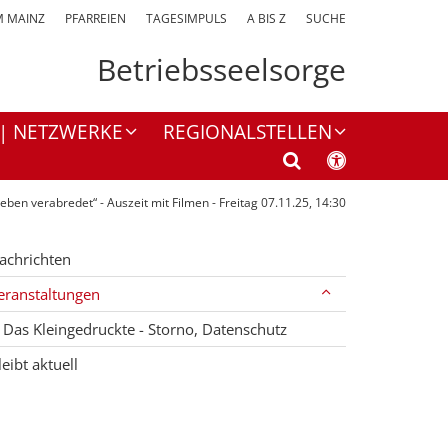
M MAINZ
PFARREIEN
TAGESIMPULS
A BIS Z
SUCHE
Betriebsseelsorge
 | NETZWERKE
REGIONALSTELLEN
eben verabredet“ - Auszeit mit Filmen - Freitag 07.11.25, 14:30
achrichten
eranstaltungen
Das Kleingedruckte - Storno, Datenschutz
leibt aktuell