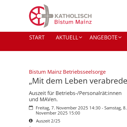
Zum Inhalt springen
START
AKTUELL
ANGEBOTE
:
Bistum Mainz Betriebsseelsorge
„Mit dem Leben verabredet
Auszeit für Betriebs-/Personalrät:innen
und MAVen.
Datum:
Freitag, 7. November 2025 14:30 - Samstag, 8.
November 2025 15:00
Art bzw. Nummer:
Auszeit 2/25