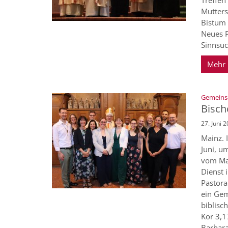
Mutters
Bistum 
Neues 
Sinnsuc
Mehr
Gemeinsa
Bisch
27. Juni 
Mainz. 
Juni, u
vom Mai
Dienst 
Pastora
ein Gem
biblisch
Kor 3,1
Barbara