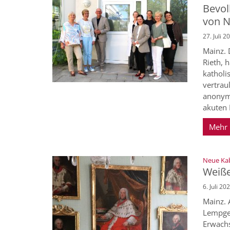
Bevol
von 
27. Juli 2
Mainz. 
Rieth, 
katholi
vertrau
anonym 
akuten 
Mehr
Neue Kab
Weiße
6. Juli 20
Mainz. 
Lempges
Erwachs