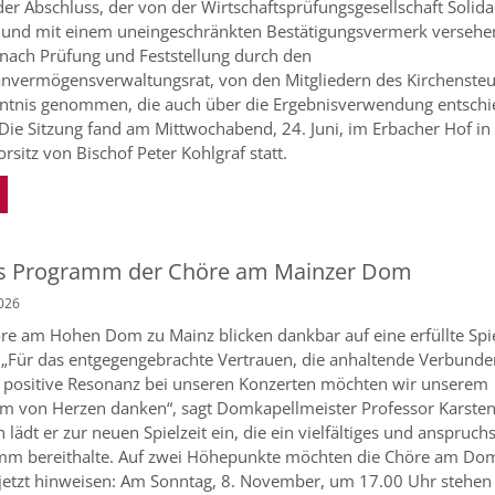
er Abschluss, der von der Wirtschaftsprüfungsgesellschaft Solida
 und mit einem uneingeschränkten Bestätigungsvermerk versehe
nach Prüfung und Feststellung durch den
nvermögensverwaltungsrat, von den Mitgliedern des Kirchensteu
ntnis genommen, die auch über die Ergebnisverwendung entsch
Die Sitzung fand am Mittwochabend, 24. Juni, im Erbacher Hof in
rsitz von Bischof Peter Kohlgraf statt.
s Programm der Chöre am Mainzer Dom
2026
re am Hohen Dom zu Mainz blicken dankbar auf eine erfüllte Spie
 „Für das entgegengebrachte Vertrauen, die anhaltende Verbunde
 positive Resonanz bei unseren Konzerten möchten wir unserem
m von Herzen danken“, sagt Domkapellmeister Professor Karsten
 lädt er zur neuen Spielzeit ein, die ein vielfältiges und anspruch
mm bereithalte. Auf zwei Höhepunkte möchten die Chöre am Do
 jetzt hinweisen: Am Sonntag, 8. November, um 17.00 Uhr stehen