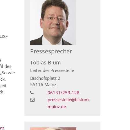
us-
Pressesprecher
n
Tobias
Blum
il des
Leiter der Pressestelle
 „So wie
Bischofsplatz 2
ck.
55116
Mainz
beit
ek
06131/253-128
pressestelle@bistum-
mainz.de
:
inz