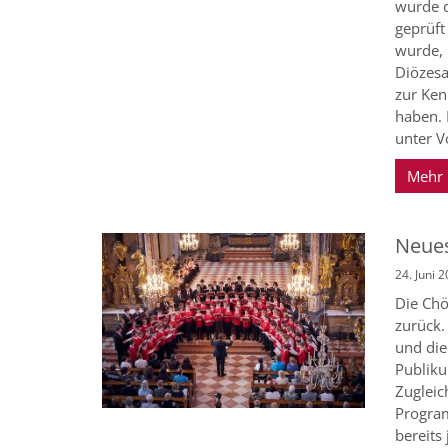
wurde d
geprüft
wurde, 
Diözesa
zur Ken
haben. 
unter Vo
Mehr
Neue
24. Juni 
Die Chö
zurück.
und die
Publiku
Zugleich
Progra
bereits