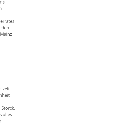
ris
n
errates
ieden
 Mainz
lzeit
nheit
 Storck.
svolles
m