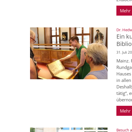
Mehr
Dr. Hedw
Ein k
Bibli
31. Juli 2
Mainz. 
Rundgan
Hauses 
in alle
Deshalb
tätig“,
überno
Mehr
Besuch a