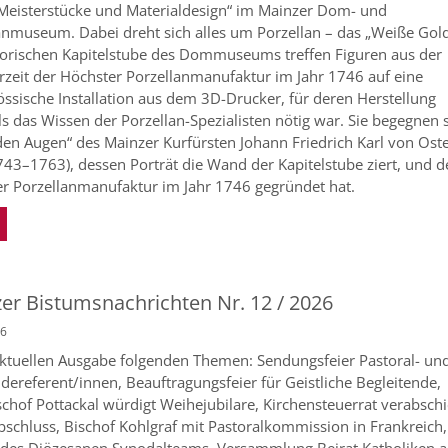
Meisterstücke und Materialdesign“ im Mainzer Dom- und
nmuseum. Dabei dreht sich alles um Porzellan – das „Weiße Gold“
torischen Kapitelstube des Dommuseums treffen Figuren aus der
zeit der Höchster Porzellanmanufaktur im Jahr 1746 auf eine
össische Installation aus dem 3D-Drucker, für deren Herstellung
ls das Wissen der Porzellan-Spezialisten nötig war. Sie begegnen 
den Augen“ des Mainzer Kurfürsten Johann Friedrich Karl von Ost
743–1763), dessen Porträt die Wand der Kapitelstube ziert, und d
r Porzellanmanufaktur im Jahr 1746 gegründet hat.
er Bistumsnachrichten Nr. 12 / 2026
26
aktuellen Ausgabe folgenden Themen: Sendungsfeier Pastoral- un
ereferent/innen, Beauftragungsfeier für Geistliche Begleitende,
chof Pottackal würdigt Weihejubilare, Kirchensteuerrat verabsch
bschluss, Bischof Kohlgraf mit Pastoralkommission in Frankreich,
 des Diözesanen Synodalteams, Versammlung Beirat Katholiken 