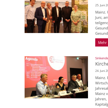
25. Juni 
Mainz. 
Juni, a
teilgen
Gesundh
Gesundh
Mehr
Sinkende
Kirch
24. Juni 
Mainz. 
Wirtsch
Jahresa
Mainz v
Jahren,
Kapital