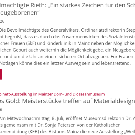
lmächtigte Rieth: „Ein starkes Zeichen für den Sc
Neugeborenen“
026
Die Bevollmächtigte des Generalvikars, Ordinariatsdirektorin Ste
hat begrüßt, dass es durch das Zusammenwirken des Sozialdienst
scher Frauen (SkF) und Kinderklinik in Mainz neben der Möglichkei
lichen Geburt auch weiterhin die Möglichkeit gebe, ein Neugebor
rund um die Uhr an einem sicheren Ort abzugeben. Für Frauen 
Notlagen könne dies ein letzter Ausweg sein und lebensrettend.
:
inett-Ausstellung im Mainzer Dom- und Diözesanmuseum
s Gold: Meisterstücke treffen auf Materialdesign
26
Am Mittwochnachmittag, 8. Juli, eröffnet Museumsdirektorin Dr. 
 gemeinsam mit Dr. Sonja Petersen von der Katholischen
enenbildung (KEB) des Bistums Mainz die neue Ausstellung „Wei