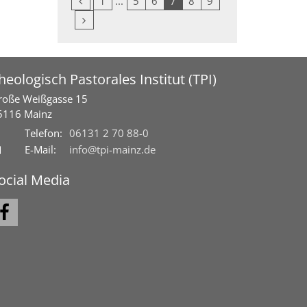
1
5
6
7
8
9
Nächste Seite
heologisch Pastorales Institut (TPI)
roße Weißgasse 15
5116
Mainz
Telefon:
06131 2 70 88-0
E-Mail:
info@tpi-mainz.de
ocial Media