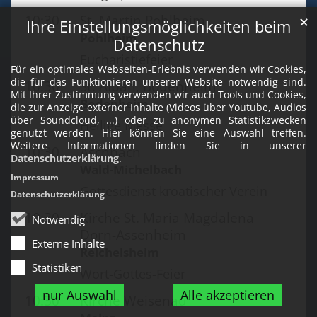
10:30
St. Martin Pohlheim
✕
Ihre Einstellungsmöglichkeiten beim
Pohlheim
Datenschutz
Eucharistiefeier
Für ein optimales Webseiten-Erlebnis verwenden wir Cookies,
die für das Funktionieren unserer Website notwendig sind.
10:30
St. Alban, Bodenheim
Mit Ihrer Zustimmung verwenden wir auch Tools und Cookies,
Bodenheim
die zur Anzeige externer Inhalte (Videos über Youtube, Audios
über Soundcloud, ...) oder zu anonymen Statistikzwecken
Heilige Messe
genutzt werden. Hier können Sie eine Auswahl treffen.
Weitere Informationen finden Sie in unserer
10:30
Aschbach
Datenschutzerklärung
.
Wald-Michelbach
Impressum
Gottesdienst kroatischer Verein
Datenschutzerklärung
10:30
Kirche St. Maria Magdalena
Notwendig
Dorn-Assenheim
Externe Inhalte
Reichelsheim
Statistiken
Wort-Gottes-Feier
nur Auswahl
Alle akzeptieren
10:30
Kirche Weisenau