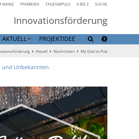
M MAINZ
PFARREIEN
TAGESIMPULS
A BIS Z
SUCHE
Innovationsförderung
AKTUELL
PROJEKTIDEE
vationsförderung
Aktuell
Nachrichten
Mit Gott im Pub
:
en und Unbekannten.