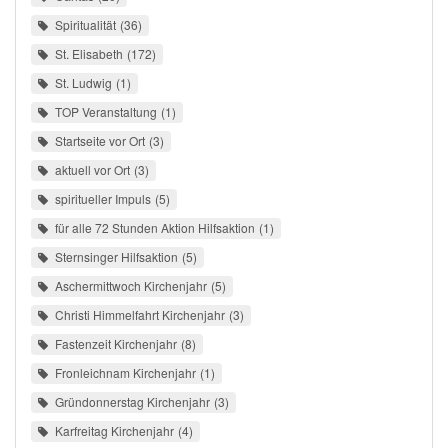
Spiritualität
36
St. Elisabeth
172
St. Ludwig
1
TOP Veranstaltung
1
Startseite vor Ort
3
aktuell vor Ort
3
spiritueller Impuls
5
für alle 72 Stunden Aktion Hilfsaktion
1
Sternsinger Hilfsaktion
5
Aschermittwoch Kirchenjahr
5
Christi Himmelfahrt Kirchenjahr
3
Fastenzeit Kirchenjahr
8
Fronleichnam Kirchenjahr
1
Gründonnerstag Kirchenjahr
3
Karfreitag Kirchenjahr
4