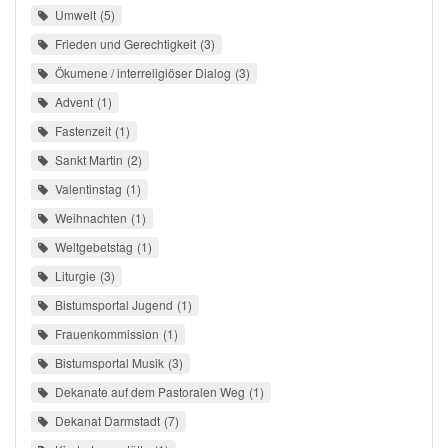
Umwelt
5
Frieden und Gerechtigkeit
3
Ökumene / interreligiöser Dialog
3
Advent
1
Fastenzeit
1
Sankt Martin
2
Valentinstag
1
Weihnachten
1
Weltgebetstag
1
Liturgie
3
Bistumsportal Jugend
1
Frauenkommission
1
Bistumsportal Musik
3
Dekanate auf dem Pastoralen Weg
1
Dekanat Darmstadt
7