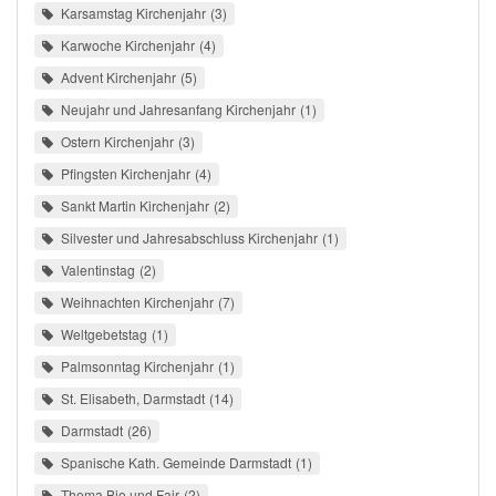
Karsamstag Kirchenjahr
3
Karwoche Kirchenjahr
4
Advent Kirchenjahr
5
Neujahr und Jahresanfang Kirchenjahr
1
Ostern Kirchenjahr
3
Pfingsten Kirchenjahr
4
Sankt Martin Kirchenjahr
2
Silvester und Jahresabschluss Kirchenjahr
1
Valentinstag
2
Weihnachten Kirchenjahr
7
Weltgebetstag
1
Palmsonntag Kirchenjahr
1
St. Elisabeth, Darmstadt
14
Darmstadt
26
Spanische Kath. Gemeinde Darmstadt
1
Thema Bio und Fair
2