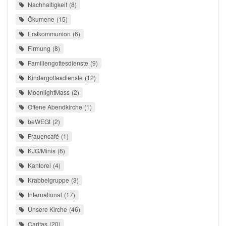
Nachhaltigkeit
8
Ökumene
15
Erstkommunion
6
Firmung
8
Familiengottesdienste
9
Kindergottesdienste
12
MoonlightMass
2
Offene Abendkirche
1
beWEGt
2
Frauencafé
1
KJG/Minis
6
Kantorei
4
Krabbelgruppe
3
International
17
Unsere Kirche
46
Caritas
20