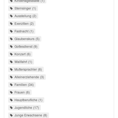
Kindertagesstätte
1
Sternsinger
1
Ausstellung
2
Exerzitien
2
Fastnacht
1
Glaubenskurs
5
Gottesdienst
9
Konzert
6
Wallfahrt
1
Muttersprachler
6
Alleinerziehende
3
Familien
34
Frauen
6
Hauptberufliche
1
Jugendliche
17
Junge Erwachsene
8