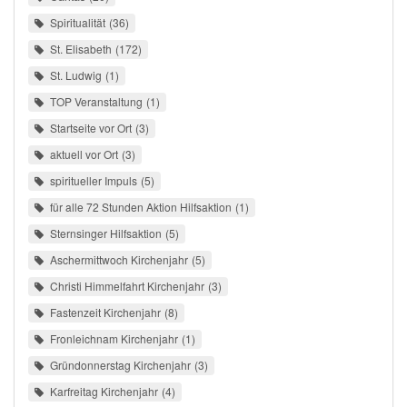
Spiritualität
36
St. Elisabeth
172
St. Ludwig
1
TOP Veranstaltung
1
Startseite vor Ort
3
aktuell vor Ort
3
spiritueller Impuls
5
für alle 72 Stunden Aktion Hilfsaktion
1
Sternsinger Hilfsaktion
5
Aschermittwoch Kirchenjahr
5
Christi Himmelfahrt Kirchenjahr
3
Fastenzeit Kirchenjahr
8
Fronleichnam Kirchenjahr
1
Gründonnerstag Kirchenjahr
3
Karfreitag Kirchenjahr
4