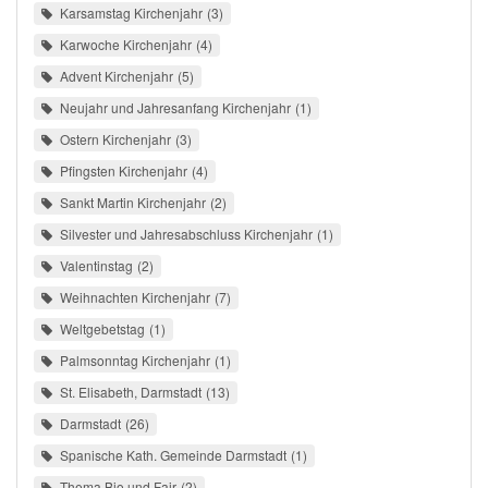
Karsamstag Kirchenjahr
3
Karwoche Kirchenjahr
4
Advent Kirchenjahr
5
Neujahr und Jahresanfang Kirchenjahr
1
Ostern Kirchenjahr
3
Pfingsten Kirchenjahr
4
Sankt Martin Kirchenjahr
2
Silvester und Jahresabschluss Kirchenjahr
1
Valentinstag
2
Weihnachten Kirchenjahr
7
Weltgebetstag
1
Palmsonntag Kirchenjahr
1
St. Elisabeth, Darmstadt
13
Darmstadt
26
Spanische Kath. Gemeinde Darmstadt
1
Thema Bio und Fair
2