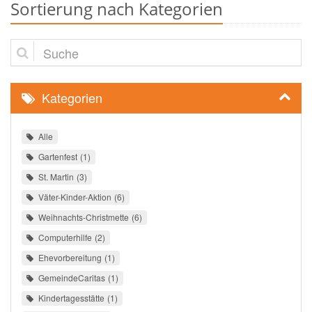
Sortierung nach Kategorien
Suche
Kategorien
Alle
Gartenfest
1
St. Martin
3
Väter-Kinder-Aktion
6
Weihnachts-Christmette
6
Computerhilfe
2
Ehevorbereitung
1
GemeindeCaritas
1
Kindertagesstätte
1