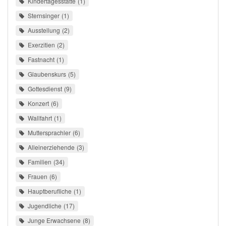
Kindertagesstätte
1
Sternsinger
1
Ausstellung
2
Exerzitien
2
Fastnacht
1
Glaubenskurs
5
Gottesdienst
9
Konzert
6
Wallfahrt
1
Muttersprachler
6
Alleinerziehende
3
Familien
34
Frauen
6
Hauptberufliche
1
Jugendliche
17
Junge Erwachsene
8