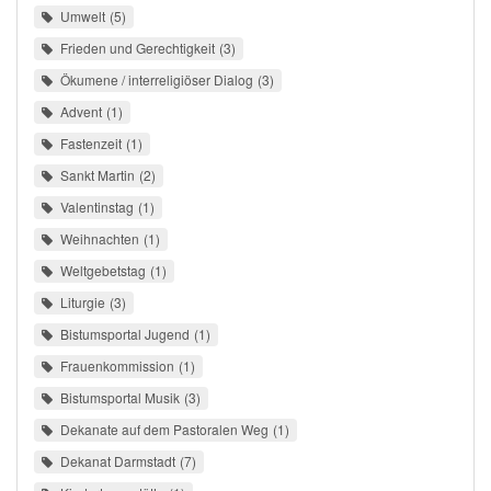
Umwelt
5
Frieden und Gerechtigkeit
3
Ökumene / interreligiöser Dialog
3
Advent
1
Fastenzeit
1
Sankt Martin
2
Valentinstag
1
Weihnachten
1
Weltgebetstag
1
Liturgie
3
Bistumsportal Jugend
1
Frauenkommission
1
Bistumsportal Musik
3
Dekanate auf dem Pastoralen Weg
1
Dekanat Darmstadt
7