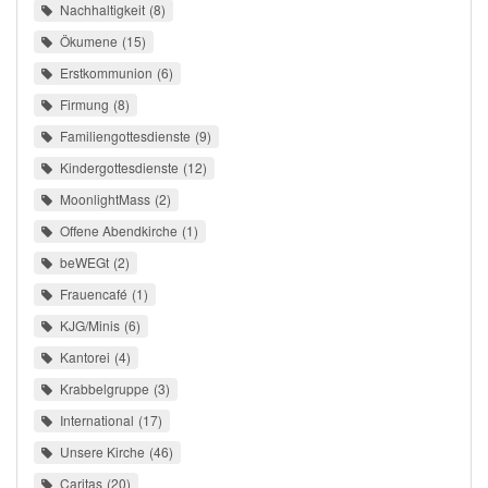
Nachhaltigkeit
8
Ökumene
15
Erstkommunion
6
Firmung
8
Familiengottesdienste
9
Kindergottesdienste
12
MoonlightMass
2
Offene Abendkirche
1
beWEGt
2
Frauencafé
1
KJG/Minis
6
Kantorei
4
Krabbelgruppe
3
International
17
Unsere Kirche
46
Caritas
20