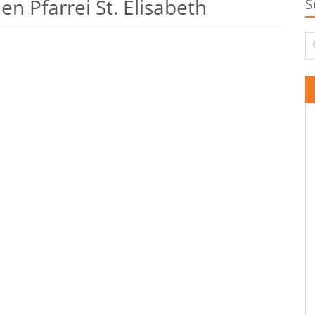
n Pfarrei St. Elisabeth
S
Su