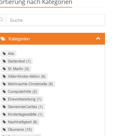
ortierung nach Kategorien
che
Kategorien
Alle
Gartenfest
1
St. Martin
3
Väter-Kinder-Aktion
6
Weihnachts-Christmette
6
Computerhilfe
2
Ehevorbereitung
1
GemeindeCaritas
1
Kindertagesstätte
1
Nachhaltigkeit
8
Ökumene
15