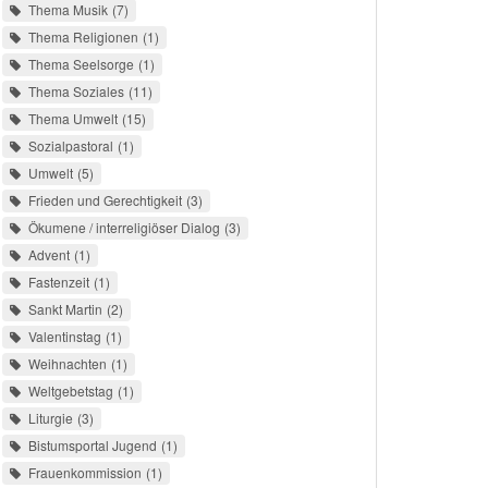
Thema Musik
7
Thema Religionen
1
Thema Seelsorge
1
Thema Soziales
11
Thema Umwelt
15
Sozialpastoral
1
Umwelt
5
Frieden und Gerechtigkeit
3
Ökumene / interreligiöser Dialog
3
Advent
1
Fastenzeit
1
Sankt Martin
2
Valentinstag
1
Weihnachten
1
Weltgebetstag
1
Liturgie
3
Bistumsportal Jugend
1
Frauenkommission
1