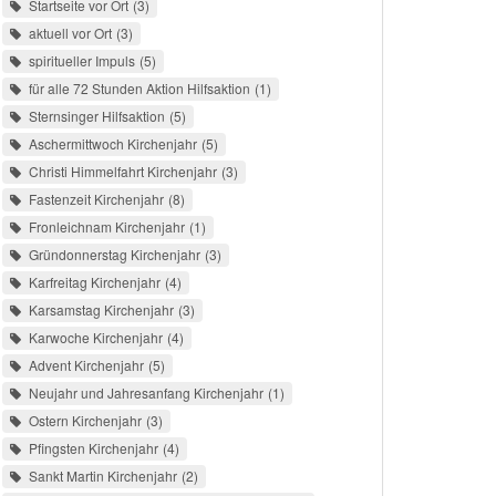
Startseite vor Ort
3
aktuell vor Ort
3
spiritueller Impuls
5
für alle 72 Stunden Aktion Hilfsaktion
1
Sternsinger Hilfsaktion
5
Aschermittwoch Kirchenjahr
5
Christi Himmelfahrt Kirchenjahr
3
Fastenzeit Kirchenjahr
8
Fronleichnam Kirchenjahr
1
Gründonnerstag Kirchenjahr
3
Karfreitag Kirchenjahr
4
Karsamstag Kirchenjahr
3
Karwoche Kirchenjahr
4
Advent Kirchenjahr
5
Neujahr und Jahresanfang Kirchenjahr
1
Ostern Kirchenjahr
3
Pfingsten Kirchenjahr
4
Sankt Martin Kirchenjahr
2