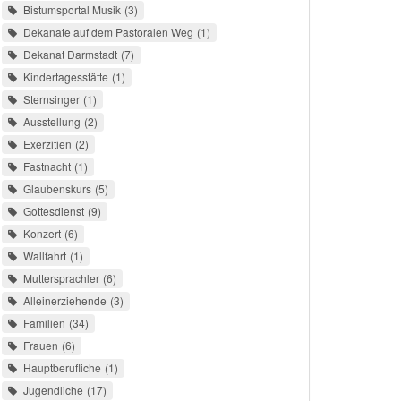
Bistumsportal Musik
3
Dekanate auf dem Pastoralen Weg
1
Dekanat Darmstadt
7
Kindertagesstätte
1
Sternsinger
1
Ausstellung
2
Exerzitien
2
Fastnacht
1
Glaubenskurs
5
Gottesdienst
9
Konzert
6
Wallfahrt
1
Muttersprachler
6
Alleinerziehende
3
Familien
34
Frauen
6
Hauptberufliche
1
Jugendliche
17