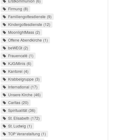
Erstkommunion
6
Firmung
8
Familiengottesdienste
9
Kindergottesdienste
12
MoonlightMass
2
Offene Abendkirche
1
beWEGt
2
Frauencafé
1
KJG/Minis
6
Kantorei
4
Krabbelgruppe
3
International
17
Unsere Kirche
46
Caritas
20
Spiritualität
36
St. Elisabeth
172
St. Ludwig
1
TOP Veranstaltung
1