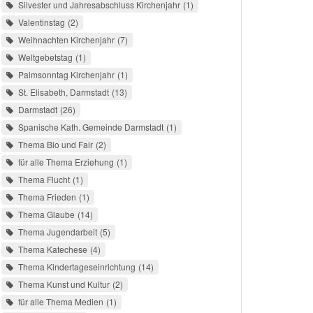
Silvester und Jahresabschluss Kirchenjahr
1
Valentinstag
2
Weihnachten Kirchenjahr
7
Weltgebetstag
1
Palmsonntag Kirchenjahr
1
St. Elisabeth, Darmstadt
13
Darmstadt
26
Spanische Kath. Gemeinde Darmstadt
1
Thema Bio und Fair
2
für alle Thema Erziehung
1
Thema Flucht
1
Thema Frieden
1
Thema Glaube
14
Thema Jugendarbeit
5
Thema Katechese
4
Thema Kindertageseinrichtung
14
Thema Kunst und Kultur
2
für alle Thema Medien
1