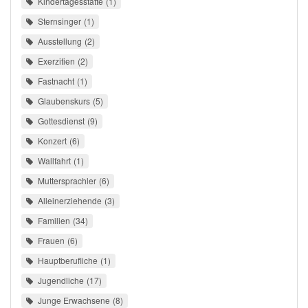
Kindertagesstätte
1
Sternsinger
1
Ausstellung
2
Exerzitien
2
Fastnacht
1
Glaubenskurs
5
Gottesdienst
9
Konzert
6
Wallfahrt
1
Muttersprachler
6
Alleinerziehende
3
Familien
34
Frauen
6
Hauptberufliche
1
Jugendliche
17
Junge Erwachsene
8