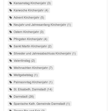
Karsamstag Kirchenjahr
3
Karwoche Kirchenjahr
4
Advent Kirchenjahr
5
Neujahr und Jahresanfang Kirchenjahr
1
Ostern Kirchenjahr
3
Pfingsten Kirchenjahr
4
Sankt Martin Kirchenjahr
2
Silvester und Jahresabschluss Kirchenjahr
1
Valentinstag
2
Weihnachten Kirchenjahr
7
Weltgebetstag
1
Palmsonntag Kirchenjahr
1
St. Elisabeth, Darmstadt
14
Darmstadt
26
Spanische Kath. Gemeinde Darmstadt
1
Thema Bio und Fair
2