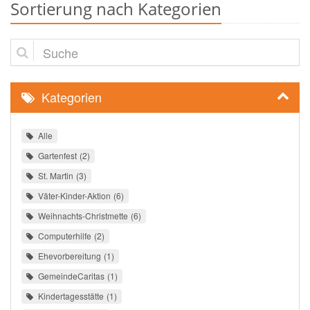
Sortierung nach Kategorien
Suche
Kategorien
Alle
Gartenfest
2
St. Martin
3
Väter-Kinder-Aktion
6
Weihnachts-Christmette
6
Computerhilfe
2
Ehevorbereitung
1
GemeindeCaritas
1
Kindertagesstätte
1