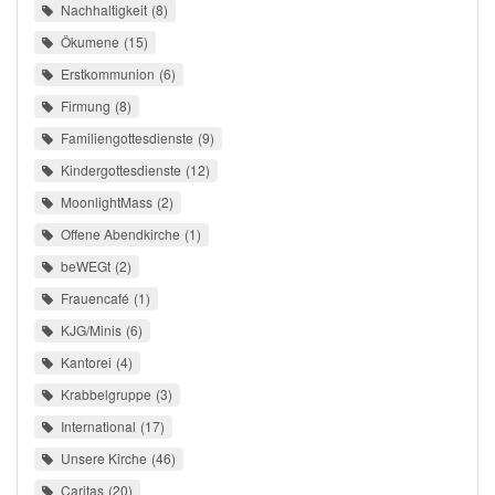
Nachhaltigkeit
8
Ökumene
15
Erstkommunion
6
Firmung
8
Familiengottesdienste
9
Kindergottesdienste
12
MoonlightMass
2
Offene Abendkirche
1
beWEGt
2
Frauencafé
1
KJG/Minis
6
Kantorei
4
Krabbelgruppe
3
International
17
Unsere Kirche
46
Caritas
20