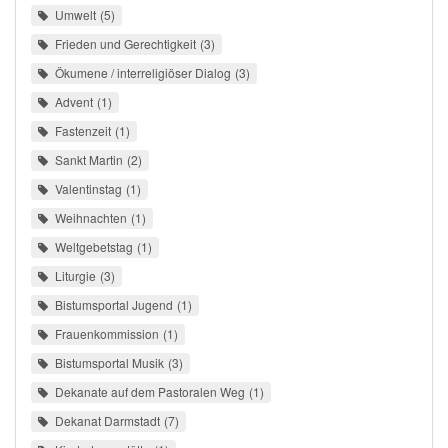
Umwelt
5
Frieden und Gerechtigkeit
3
Ökumene / interreligiöser Dialog
3
Advent
1
Fastenzeit
1
Sankt Martin
2
Valentinstag
1
Weihnachten
1
Weltgebetstag
1
Liturgie
3
Bistumsportal Jugend
1
Frauenkommission
1
Bistumsportal Musik
3
Dekanate auf dem Pastoralen Weg
1
Dekanat Darmstadt
7