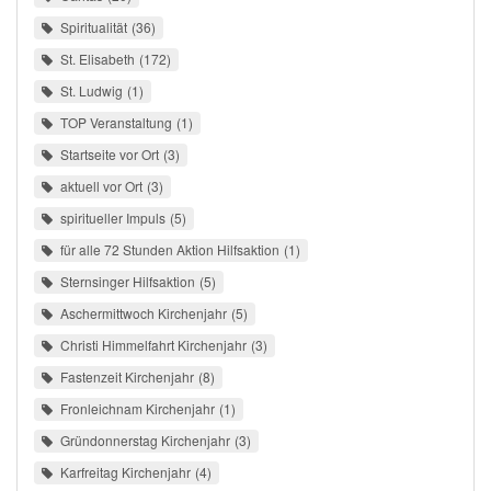
Spiritualität
36
St. Elisabeth
172
St. Ludwig
1
TOP Veranstaltung
1
Startseite vor Ort
3
aktuell vor Ort
3
spiritueller Impuls
5
für alle 72 Stunden Aktion Hilfsaktion
1
Sternsinger Hilfsaktion
5
Aschermittwoch Kirchenjahr
5
Christi Himmelfahrt Kirchenjahr
3
Fastenzeit Kirchenjahr
8
Fronleichnam Kirchenjahr
1
Gründonnerstag Kirchenjahr
3
Karfreitag Kirchenjahr
4