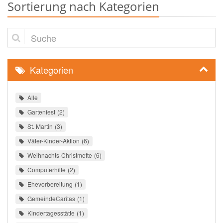
Sortierung nach Kategorien
Suche
Kategorien
Alle
Gartenfest
2
St. Martin
3
Väter-Kinder-Aktion
6
Weihnachts-Christmette
6
Computerhilfe
2
Ehevorbereitung
1
GemeindeCaritas
1
Kindertagesstätte
1