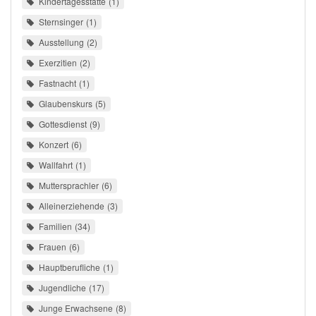
Kindertagesstätte
1
Sternsinger
1
Ausstellung
2
Exerzitien
2
Fastnacht
1
Glaubenskurs
5
Gottesdienst
9
Konzert
6
Wallfahrt
1
Muttersprachler
6
Alleinerziehende
3
Familien
34
Frauen
6
Hauptberufliche
1
Jugendliche
17
Junge Erwachsene
8