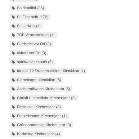
Spiritualität
36
St. Elisabeth
172
St. Ludwig
1
TOP Veranstaltung
1
Startseite vor Ort
3
aktuell vor Ort
3
spiritueller Impuls
5
für alle 72 Stunden Aktion Hilfsaktion
1
Sternsinger Hilfsaktion
5
Aschermittwoch Kirchenjahr
5
Christi Himmelfahrt Kirchenjahr
3
Fastenzeit Kirchenjahr
8
Fronleichnam Kirchenjahr
1
Gründonnerstag Kirchenjahr
3
Karfreitag Kirchenjahr
4