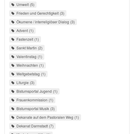
Umwelt
5
Frieden und Gerechtigkeit
3
Ökumene / interreligiöser Dialog
3
Advent
1
Fastenzeit
1
Sankt Martin
2
Valentinstag
1
Weihnachten
1
Weltgebetstag
1
Liturgie
3
Bistumsportal Jugend
1
Frauenkommission
1
Bistumsportal Musik
3
Dekanate auf dem Pastoralen Weg
1
Dekanat Darmstadt
7