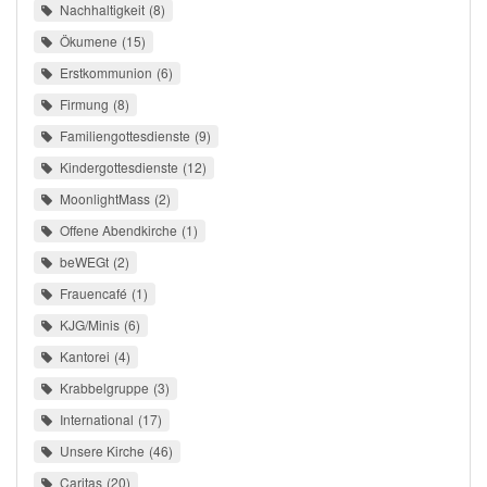
Nachhaltigkeit
8
Ökumene
15
Erstkommunion
6
Firmung
8
Familiengottesdienste
9
Kindergottesdienste
12
MoonlightMass
2
Offene Abendkirche
1
beWEGt
2
Frauencafé
1
KJG/Minis
6
Kantorei
4
Krabbelgruppe
3
International
17
Unsere Kirche
46
Caritas
20