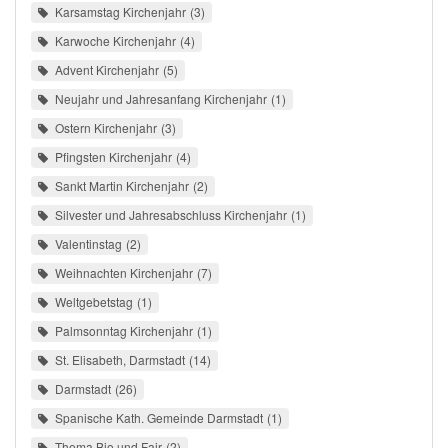
Karsamstag Kirchenjahr
3
Karwoche Kirchenjahr
4
Advent Kirchenjahr
5
Neujahr und Jahresanfang Kirchenjahr
1
Ostern Kirchenjahr
3
Pfingsten Kirchenjahr
4
Sankt Martin Kirchenjahr
2
Silvester und Jahresabschluss Kirchenjahr
1
Valentinstag
2
Weihnachten Kirchenjahr
7
Weltgebetstag
1
Palmsonntag Kirchenjahr
1
St. Elisabeth, Darmstadt
14
Darmstadt
26
Spanische Kath. Gemeinde Darmstadt
1
Thema Bio und Fair
2