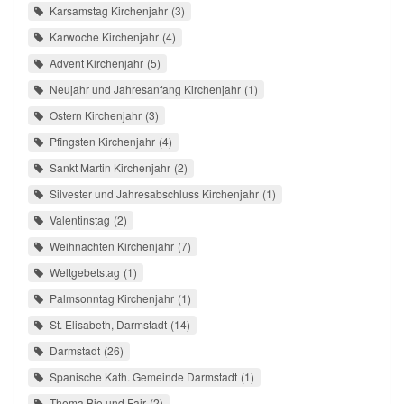
Karsamstag Kirchenjahr
3
Karwoche Kirchenjahr
4
Advent Kirchenjahr
5
Neujahr und Jahresanfang Kirchenjahr
1
Ostern Kirchenjahr
3
Pfingsten Kirchenjahr
4
Sankt Martin Kirchenjahr
2
Silvester und Jahresabschluss Kirchenjahr
1
Valentinstag
2
Weihnachten Kirchenjahr
7
Weltgebetstag
1
Palmsonntag Kirchenjahr
1
St. Elisabeth, Darmstadt
14
Darmstadt
26
Spanische Kath. Gemeinde Darmstadt
1
Thema Bio und Fair
2