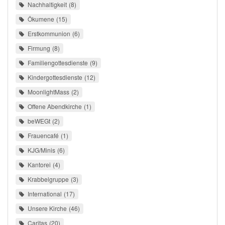
Nachhaltigkeit
8
Ökumene
15
Erstkommunion
6
Firmung
8
Familiengottesdienste
9
Kindergottesdienste
12
MoonlightMass
2
Offene Abendkirche
1
beWEGt
2
Frauencafé
1
KJG/Minis
6
Kantorei
4
Krabbelgruppe
3
International
17
Unsere Kirche
46
Caritas
20