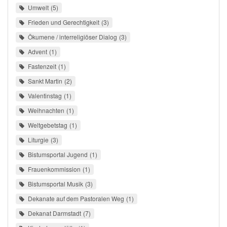
Umwelt
5
Frieden und Gerechtigkeit
3
Ökumene / interreligiöser Dialog
3
Advent
1
Fastenzeit
1
Sankt Martin
2
Valentinstag
1
Weihnachten
1
Weltgebetstag
1
Liturgie
3
Bistumsportal Jugend
1
Frauenkommission
1
Bistumsportal Musik
3
Dekanate auf dem Pastoralen Weg
1
Dekanat Darmstadt
7