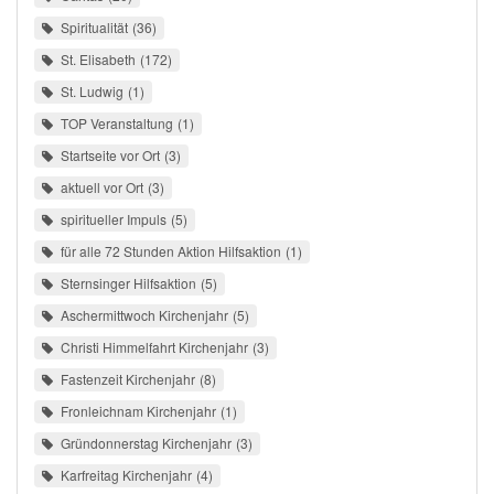
Spiritualität
36
St. Elisabeth
172
St. Ludwig
1
TOP Veranstaltung
1
Startseite vor Ort
3
aktuell vor Ort
3
spiritueller Impuls
5
für alle 72 Stunden Aktion Hilfsaktion
1
Sternsinger Hilfsaktion
5
Aschermittwoch Kirchenjahr
5
Christi Himmelfahrt Kirchenjahr
3
Fastenzeit Kirchenjahr
8
Fronleichnam Kirchenjahr
1
Gründonnerstag Kirchenjahr
3
Karfreitag Kirchenjahr
4