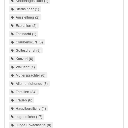
Kindertagesstätte
1
Sternsinger
1
Ausstellung
2
Exerzitien
2
Fastnacht
1
Glaubenskurs
5
Gottesdienst
9
Konzert
6
Wallfahrt
1
Muttersprachler
6
Alleinerziehende
3
Familien
34
Frauen
6
Hauptberufliche
1
Jugendliche
17
Junge Erwachsene
8