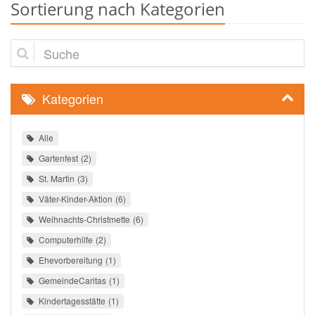
Sortierung nach Kategorien
Suche
Kategorien
Alle
Gartenfest
2
St. Martin
3
Väter-Kinder-Aktion
6
Weihnachts-Christmette
6
Computerhilfe
2
Ehevorbereitung
1
GemeindeCaritas
1
Kindertagesstätte
1