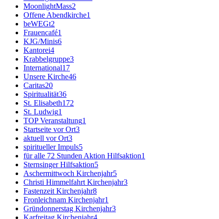
MoonlightMass
2
Offene Abendkirche
1
beWEGt
2
Frauencafé
1
KJG/Minis
6
Kantorei
4
Krabbelgruppe
3
International
17
Unsere Kirche
46
Caritas
20
Spiritualität
36
St. Elisabeth
172
St. Ludwig
1
TOP Veranstaltung
1
Startseite vor Ort
3
aktuell vor Ort
3
spiritueller Impuls
5
für alle 72 Stunden Aktion Hilfsaktion
1
Sternsinger Hilfsaktion
5
Aschermittwoch Kirchenjahr
5
Christi Himmelfahrt Kirchenjahr
3
Fastenzeit Kirchenjahr
8
Fronleichnam Kirchenjahr
1
Gründonnerstag Kirchenjahr
3
Karfreitag Kirchenjahr
4