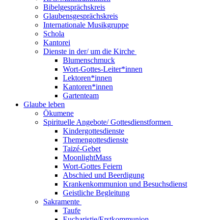
Bibelgesprächskreis
Glaubensgesprächskreis
Internationale Musikgruppe
Schola
Kantorei
Dienste in der/ um die Kirche
Blumenschmuck
Wort-Gottes-Leiter*innen
Lektoren*innen
Kantoren*innen
Gartenteam
Glaube leben
Ökumene
Spirituelle Angebote/ Gottesdienstformen
Kindergottesdienste
Themengottesdienste
Taizé-Gebet
MoonlightMass
Wort-Gottes Feiern
Abschied und Beerdigung
Krankenkommunion und Besuchsdienst
Geistliche Begleitung
Sakramente
Taufe
Eucharistie/Erstkommunion