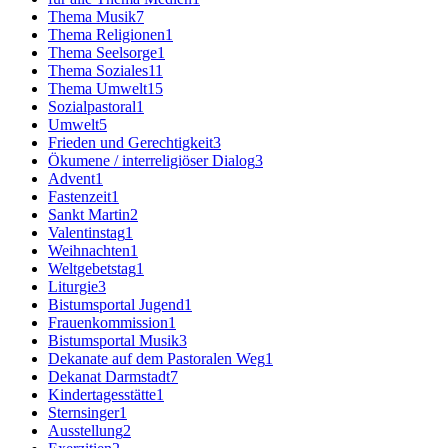
Thema Musik
7
Thema Religionen
1
Thema Seelsorge
1
Thema Soziales
11
Thema Umwelt
15
Sozialpastoral
1
Umwelt
5
Frieden und Gerechtigkeit
3
Ökumene / interreligiöser Dialog
3
Advent
1
Fastenzeit
1
Sankt Martin
2
Valentinstag
1
Weihnachten
1
Weltgebetstag
1
Liturgie
3
Bistumsportal Jugend
1
Frauenkommission
1
Bistumsportal Musik
3
Dekanate auf dem Pastoralen Weg
1
Dekanat Darmstadt
7
Kindertagesstätte
1
Sternsinger
1
Ausstellung
2