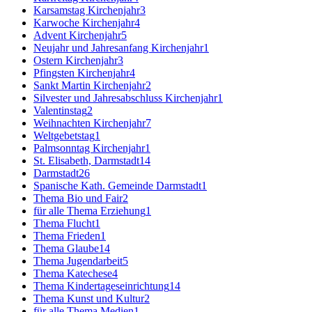
Karsamstag Kirchenjahr
3
Karwoche Kirchenjahr
4
Advent Kirchenjahr
5
Neujahr und Jahresanfang Kirchenjahr
1
Ostern Kirchenjahr
3
Pfingsten Kirchenjahr
4
Sankt Martin Kirchenjahr
2
Silvester und Jahresabschluss Kirchenjahr
1
Valentinstag
2
Weihnachten Kirchenjahr
7
Weltgebetstag
1
Palmsonntag Kirchenjahr
1
St. Elisabeth, Darmstadt
14
Darmstadt
26
Spanische Kath. Gemeinde Darmstadt
1
Thema Bio und Fair
2
für alle Thema Erziehung
1
Thema Flucht
1
Thema Frieden
1
Thema Glaube
14
Thema Jugendarbeit
5
Thema Katechese
4
Thema Kindertageseinrichtung
14
Thema Kunst und Kultur
2
für alle Thema Medien
1