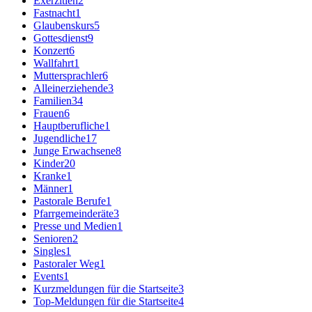
Exerzitien
2
Fastnacht
1
Glaubenskurs
5
Gottesdienst
9
Konzert
6
Wallfahrt
1
Muttersprachler
6
Alleinerziehende
3
Familien
34
Frauen
6
Hauptberufliche
1
Jugendliche
17
Junge Erwachsene
8
Kinder
20
Kranke
1
Männer
1
Pastorale Berufe
1
Pfarrgemeinderäte
3
Presse und Medien
1
Senioren
2
Singles
1
Pastoraler Weg
1
Events
1
Kurzmeldungen für die Startseite
3
Top-Meldungen für die Startseite
4