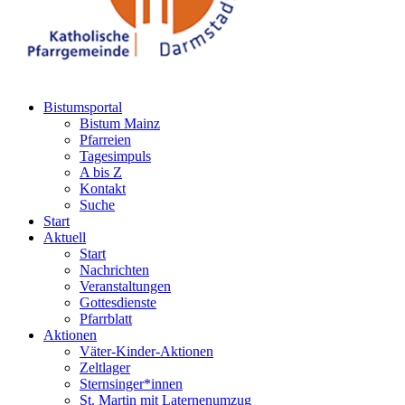
Bistumsportal
Bistum Mainz
Pfarreien
Tagesimpuls
A bis Z
Kontakt
Suche
Start
Aktuell
Start
Nachrichten
Veranstaltungen
Gottesdienste
Pfarrblatt
Aktionen
Väter-Kinder-Aktionen
Zeltlager
Sternsinger*innen
St. Martin mit Laternenumzug