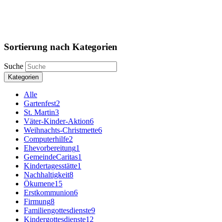
Sortierung nach Kategorien
Suche
Kategorien
Alle
Gartenfest
2
St. Martin
3
Väter-Kinder-Aktion
6
Weihnachts-Christmette
6
Computerhilfe
2
Ehevorbereitung
1
GemeindeCaritas
1
Kindertagesstätte
1
Nachhaltigkeit
8
Ökumene
15
Erstkommunion
6
Firmung
8
Familiengottesdienste
9
Kindergottesdienste
12