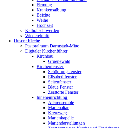
Firmung
Krankensalbung
Beichte
Weihe
Hochzeit
Katholisch werden
Wiedereintritt
Unsere Kirche
Pastoralraum Darmstadt-Mitte
Digitaler Kirchenführer
Kirchbau
Gruenewald
Kirchenfenster
Schöpfungsfenster
Elisabethfenster
Seitenfenster
Blaue Fenster
Zerstörte Fenster
Inneneinrichtung
Altarensemble
Marienaltar
Kreuzweg
Marienkapelle
Mariendarstellungen