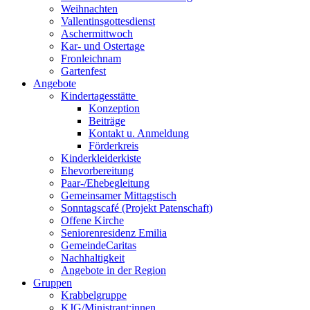
Weihnachten
Vallentinsgottesdienst
Aschermittwoch
Kar- und Ostertage
Fronleichnam
Gartenfest
Angebote
Kindertagesstätte
Konzeption
Beiträge
Kontakt u. Anmeldung
Förderkreis
Kinderkleiderkiste
Ehevorbereitung
Paar-/Ehebegleitung
Gemeinsamer Mittagstisch
Sonntagscafé (Projekt Patenschaft)
Offene Kirche
Seniorenresidenz Emilia
GemeindeCaritas
Nachhaltigkeit
Angebote in der Region
Gruppen
Krabbelgruppe
KJG/Ministrant:innen