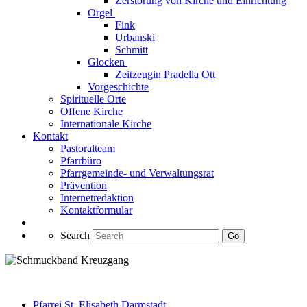
Zerstörung von Kirche und Einrichtung
Orgel
Fink
Urbanski
Schmitt
Glocken
Zeitzeugin Pradella Ott
Vorgeschichte
Spirituelle Orte
Offene Kirche
Internationale Kirche
Kontakt
Pastoralteam
Pfarrbüro
Pfarrgemeinde- und Verwaltungsrat
Prävention
Internetredaktion
Kontaktformular
Search
Go
Pfarrei St. Elisabeth Darmstadt