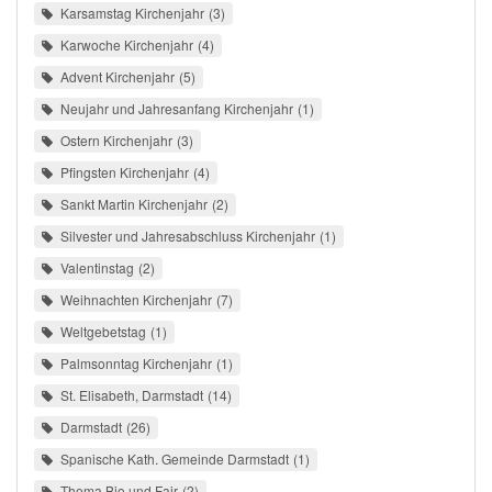
Karsamstag Kirchenjahr
3
Karwoche Kirchenjahr
4
Advent Kirchenjahr
5
Neujahr und Jahresanfang Kirchenjahr
1
Ostern Kirchenjahr
3
Pfingsten Kirchenjahr
4
Sankt Martin Kirchenjahr
2
Silvester und Jahresabschluss Kirchenjahr
1
Valentinstag
2
Weihnachten Kirchenjahr
7
Weltgebetstag
1
Palmsonntag Kirchenjahr
1
St. Elisabeth, Darmstadt
14
Darmstadt
26
Spanische Kath. Gemeinde Darmstadt
1
Thema Bio und Fair
2