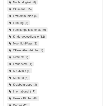
Nachhaltigkeit
8
Ökumene
15
Erstkommunion
6
Firmung
8
Familiengottesdienste
9
Kindergottesdienste
12
MoonlightMass
2
Offene Abendkirche
1
beWEGt
2
Frauencafé
1
KJG/Minis
6
Kantorei
4
Krabbelgruppe
3
International
17
Unsere Kirche
46
Caritas
20