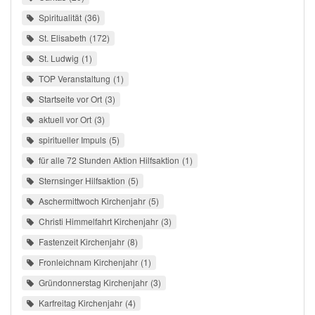
Spiritualität
36
St. Elisabeth
172
St. Ludwig
1
TOP Veranstaltung
1
Startseite vor Ort
3
aktuell vor Ort
3
spiritueller Impuls
5
für alle 72 Stunden Aktion Hilfsaktion
1
Sternsinger Hilfsaktion
5
Aschermittwoch Kirchenjahr
5
Christi Himmelfahrt Kirchenjahr
3
Fastenzeit Kirchenjahr
8
Fronleichnam Kirchenjahr
1
Gründonnerstag Kirchenjahr
3
Karfreitag Kirchenjahr
4