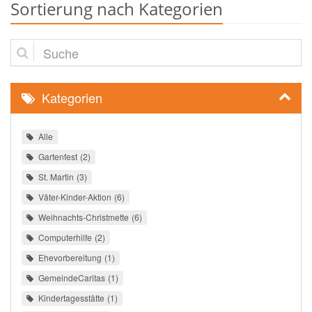
Sortierung nach Kategorien
Suche
Kategorien
Alle
Gartenfest
2
St. Martin
3
Väter-Kinder-Aktion
6
Weihnachts-Christmette
6
Computerhilfe
2
Ehevorbereitung
1
GemeindeCaritas
1
Kindertagesstätte
1