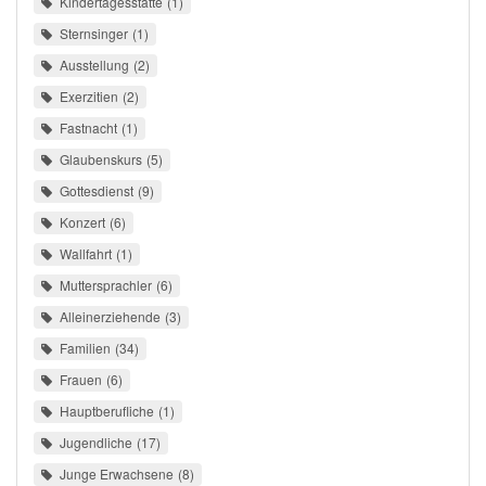
Kindertagesstätte
1
Sternsinger
1
Ausstellung
2
Exerzitien
2
Fastnacht
1
Glaubenskurs
5
Gottesdienst
9
Konzert
6
Wallfahrt
1
Muttersprachler
6
Alleinerziehende
3
Familien
34
Frauen
6
Hauptberufliche
1
Jugendliche
17
Junge Erwachsene
8