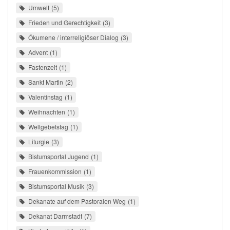
Umwelt
5
Frieden und Gerechtigkeit
3
Ökumene / interreligiöser Dialog
3
Advent
1
Fastenzeit
1
Sankt Martin
2
Valentinstag
1
Weihnachten
1
Weltgebetstag
1
Liturgie
3
Bistumsportal Jugend
1
Frauenkommission
1
Bistumsportal Musik
3
Dekanate auf dem Pastoralen Weg
1
Dekanat Darmstadt
7