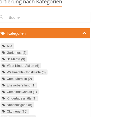
ortierung nach Kategorien
che
Kategorien
Alle
Gartenfest
2
St. Martin
3
Väter-Kinder-Aktion
6
Weihnachts-Christmette
6
Computerhilfe
2
Ehevorbereitung
1
GemeindeCaritas
1
Kindertagesstätte
1
Nachhaltigkeit
8
Ökumene
15