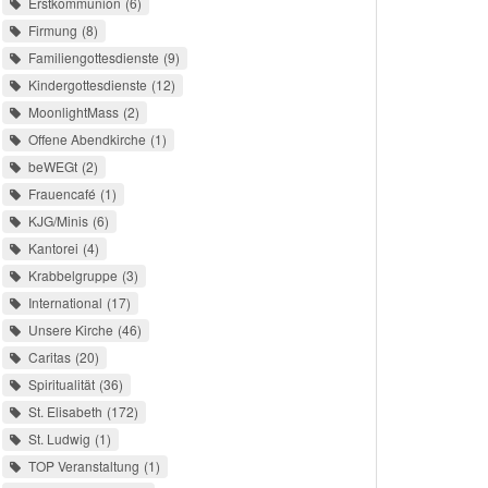
Erstkommunion
6
Firmung
8
Familiengottesdienste
9
Kindergottesdienste
12
MoonlightMass
2
Offene Abendkirche
1
beWEGt
2
Frauencafé
1
KJG/Minis
6
Kantorei
4
Krabbelgruppe
3
International
17
Unsere Kirche
46
Caritas
20
Spiritualität
36
St. Elisabeth
172
St. Ludwig
1
TOP Veranstaltung
1