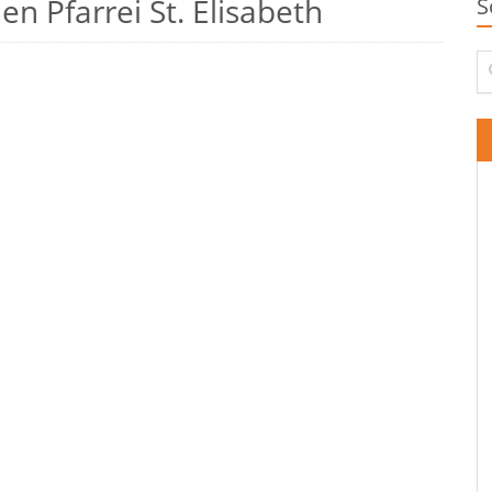
n Pfarrei St. Elisabeth
S
Su