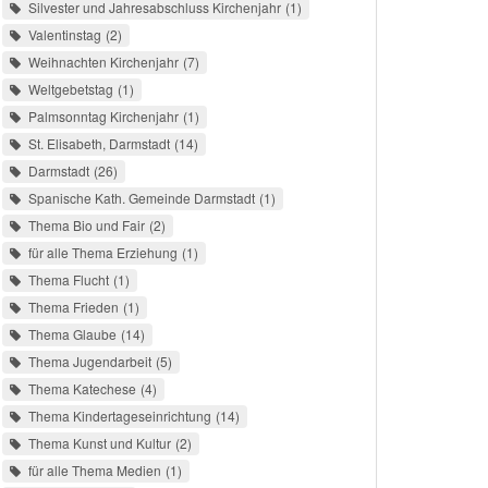
Silvester und Jahresabschluss Kirchenjahr
1
Valentinstag
2
Weihnachten Kirchenjahr
7
Weltgebetstag
1
Palmsonntag Kirchenjahr
1
St. Elisabeth, Darmstadt
14
Darmstadt
26
Spanische Kath. Gemeinde Darmstadt
1
Thema Bio und Fair
2
für alle Thema Erziehung
1
Thema Flucht
1
Thema Frieden
1
Thema Glaube
14
Thema Jugendarbeit
5
Thema Katechese
4
Thema Kindertageseinrichtung
14
Thema Kunst und Kultur
2
für alle Thema Medien
1