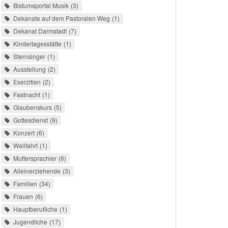
Bistumsportal Musik
3
Dekanate auf dem Pastoralen Weg
1
Dekanat Darmstadt
7
Kindertagesstätte
1
Sternsinger
1
Ausstellung
2
Exerzitien
2
Fastnacht
1
Glaubenskurs
5
Gottesdienst
9
Konzert
6
Wallfahrt
1
Muttersprachler
6
Alleinerziehende
3
Familien
34
Frauen
6
Hauptberufliche
1
Jugendliche
17