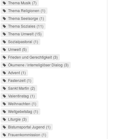
Thema Musik
7
Thema Religionen
1
Thema Seelsorge
1
Thema Soziales
11
Thema Umwelt
15
Sozialpastoral
1
Umwelt
5
Frieden und Gerechtigkeit
3
Ökumene / interreligiöser Dialog
3
Advent
1
Fastenzeit
1
Sankt Martin
2
Valentinstag
1
Weihnachten
1
Weltgebetstag
1
Liturgie
3
Bistumsportal Jugend
1
Frauenkommission
1