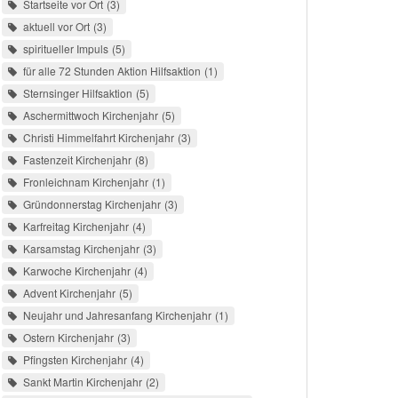
Startseite vor Ort
3
aktuell vor Ort
3
spiritueller Impuls
5
für alle 72 Stunden Aktion Hilfsaktion
1
Sternsinger Hilfsaktion
5
Aschermittwoch Kirchenjahr
5
Christi Himmelfahrt Kirchenjahr
3
Fastenzeit Kirchenjahr
8
Fronleichnam Kirchenjahr
1
Gründonnerstag Kirchenjahr
3
Karfreitag Kirchenjahr
4
Karsamstag Kirchenjahr
3
Karwoche Kirchenjahr
4
Advent Kirchenjahr
5
Neujahr und Jahresanfang Kirchenjahr
1
Ostern Kirchenjahr
3
Pfingsten Kirchenjahr
4
Sankt Martin Kirchenjahr
2