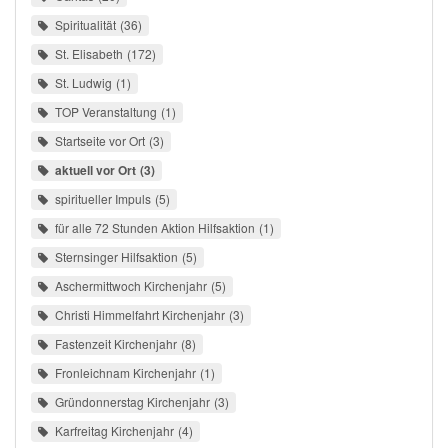
Spiritualität
36
St. Elisabeth
172
St. Ludwig
1
TOP Veranstaltung
1
Startseite vor Ort
3
aktuell vor Ort
3
spiritueller Impuls
5
für alle 72 Stunden Aktion Hilfsaktion
1
Sternsinger Hilfsaktion
5
Aschermittwoch Kirchenjahr
5
Christi Himmelfahrt Kirchenjahr
3
Fastenzeit Kirchenjahr
8
Fronleichnam Kirchenjahr
1
Gründonnerstag Kirchenjahr
3
Karfreitag Kirchenjahr
4