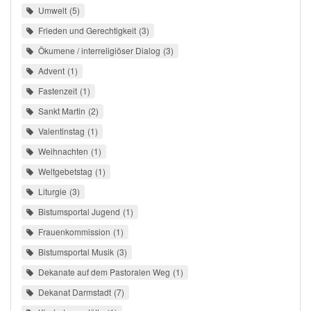
Umwelt
5
Frieden und Gerechtigkeit
3
Ökumene / interreligiöser Dialog
3
Advent
1
Fastenzeit
1
Sankt Martin
2
Valentinstag
1
Weihnachten
1
Weltgebetstag
1
Liturgie
3
Bistumsportal Jugend
1
Frauenkommission
1
Bistumsportal Musik
3
Dekanate auf dem Pastoralen Weg
1
Dekanat Darmstadt
7