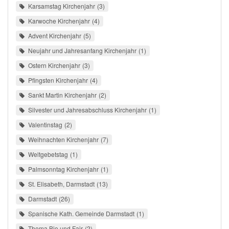
Karsamstag Kirchenjahr
3
Karwoche Kirchenjahr
4
Advent Kirchenjahr
5
Neujahr und Jahresanfang Kirchenjahr
1
Ostern Kirchenjahr
3
Pfingsten Kirchenjahr
4
Sankt Martin Kirchenjahr
2
Silvester und Jahresabschluss Kirchenjahr
1
Valentinstag
2
Weihnachten Kirchenjahr
7
Weltgebetstag
1
Palmsonntag Kirchenjahr
1
St. Elisabeth, Darmstadt
13
Darmstadt
26
Spanische Kath. Gemeinde Darmstadt
1
Thema Bio und Fair
2