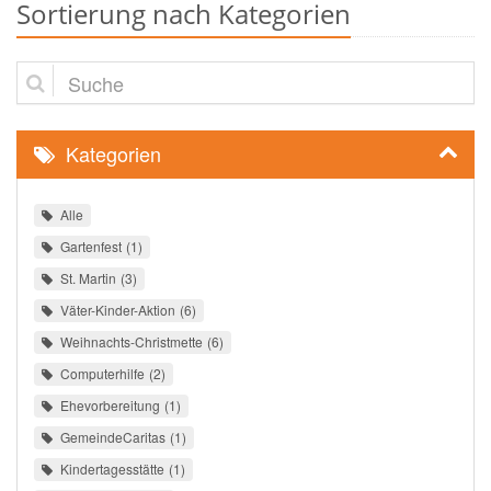
Sortierung nach Kategorien
Suche
Kategorien
Alle
Gartenfest
1
St. Martin
3
Väter-Kinder-Aktion
6
Weihnachts-Christmette
6
Computerhilfe
2
Ehevorbereitung
1
GemeindeCaritas
1
Kindertagesstätte
1