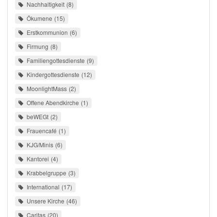
Nachhaltigkeit
8
Ökumene
15
Erstkommunion
6
Firmung
8
Familiengottesdienste
9
Kindergottesdienste
12
MoonlightMass
2
Offene Abendkirche
1
beWEGt
2
Frauencafé
1
KJG/Minis
6
Kantorei
4
Krabbelgruppe
3
International
17
Unsere Kirche
46
Caritas
20