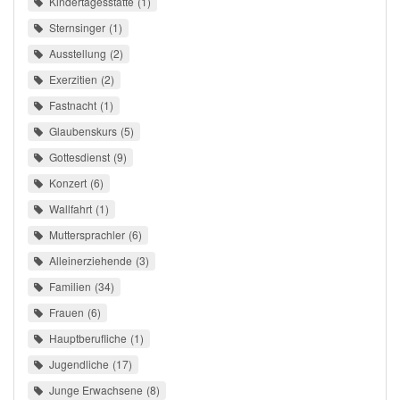
Kindertagesstätte
1
Sternsinger
1
Ausstellung
2
Exerzitien
2
Fastnacht
1
Glaubenskurs
5
Gottesdienst
9
Konzert
6
Wallfahrt
1
Muttersprachler
6
Alleinerziehende
3
Familien
34
Frauen
6
Hauptberufliche
1
Jugendliche
17
Junge Erwachsene
8