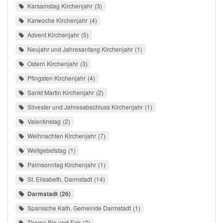
Karsamstag Kirchenjahr
3
Karwoche Kirchenjahr
4
Advent Kirchenjahr
5
Neujahr und Jahresanfang Kirchenjahr
1
Ostern Kirchenjahr
3
Pfingsten Kirchenjahr
4
Sankt Martin Kirchenjahr
2
Silvester und Jahresabschluss Kirchenjahr
1
Valentinstag
2
Weihnachten Kirchenjahr
7
Weltgebetstag
1
Palmsonntag Kirchenjahr
1
St. Elisabeth, Darmstadt
14
Darmstadt
26
Spanische Kath. Gemeinde Darmstadt
1
Thema Bio und Fair
2