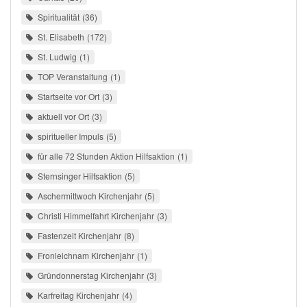
Spiritualität
36
St. Elisabeth
172
St. Ludwig
1
TOP Veranstaltung
1
Startseite vor Ort
3
aktuell vor Ort
3
spiritueller Impuls
5
für alle 72 Stunden Aktion Hilfsaktion
1
Sternsinger Hilfsaktion
5
Aschermittwoch Kirchenjahr
5
Christi Himmelfahrt Kirchenjahr
3
Fastenzeit Kirchenjahr
8
Fronleichnam Kirchenjahr
1
Gründonnerstag Kirchenjahr
3
Karfreitag Kirchenjahr
4