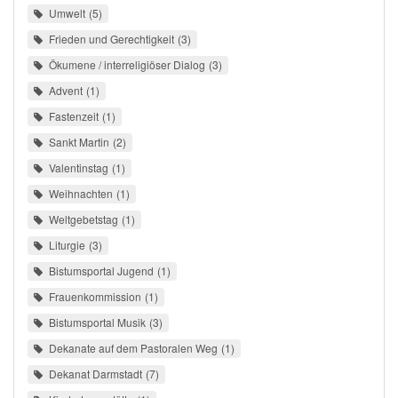
Umwelt
5
Frieden und Gerechtigkeit
3
Ökumene / interreligiöser Dialog
3
Advent
1
Fastenzeit
1
Sankt Martin
2
Valentinstag
1
Weihnachten
1
Weltgebetstag
1
Liturgie
3
Bistumsportal Jugend
1
Frauenkommission
1
Bistumsportal Musik
3
Dekanate auf dem Pastoralen Weg
1
Dekanat Darmstadt
7