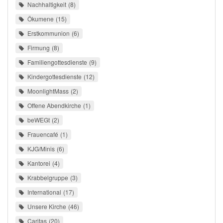
Nachhaltigkeit
8
Ökumene
15
Erstkommunion
6
Firmung
8
Familiengottesdienste
9
Kindergottesdienste
12
MoonlightMass
2
Offene Abendkirche
1
beWEGt
2
Frauencafé
1
KJG/Minis
6
Kantorei
4
Krabbelgruppe
3
International
17
Unsere Kirche
46
Caritas
20