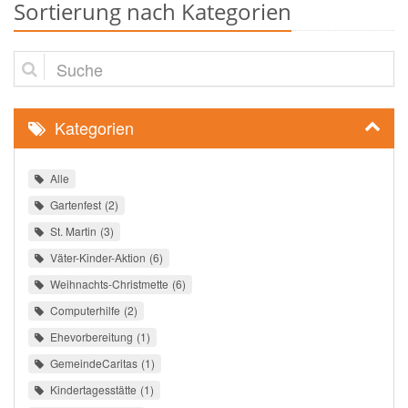
Sortierung nach Kategorien
Suche
Kategorien
Alle
Gartenfest
2
St. Martin
3
Väter-Kinder-Aktion
6
Weihnachts-Christmette
6
Computerhilfe
2
Ehevorbereitung
1
GemeindeCaritas
1
Kindertagesstätte
1