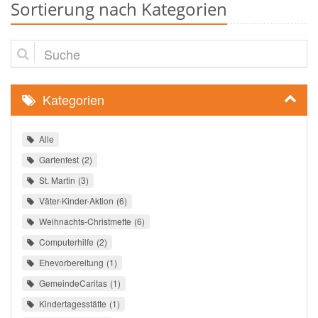
Sortierung nach Kategorien
Suche
Kategorien
Alle
Gartenfest
2
St. Martin
3
Väter-Kinder-Aktion
6
Weihnachts-Christmette
6
Computerhilfe
2
Ehevorbereitung
1
GemeindeCaritas
1
Kindertagesstätte
1