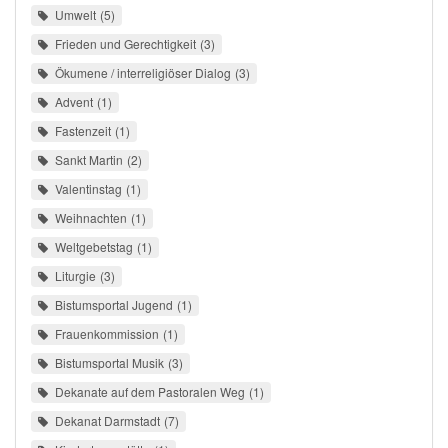
Umwelt
5
Frieden und Gerechtigkeit
3
Ökumene / interreligiöser Dialog
3
Advent
1
Fastenzeit
1
Sankt Martin
2
Valentinstag
1
Weihnachten
1
Weltgebetstag
1
Liturgie
3
Bistumsportal Jugend
1
Frauenkommission
1
Bistumsportal Musik
3
Dekanate auf dem Pastoralen Weg
1
Dekanat Darmstadt
7