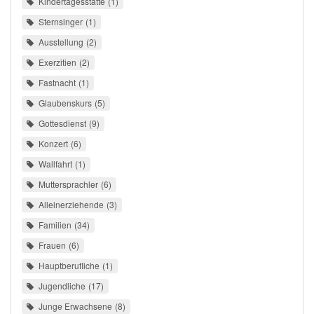
Kindertagesstätte
1
Sternsinger
1
Ausstellung
2
Exerzitien
2
Fastnacht
1
Glaubenskurs
5
Gottesdienst
9
Konzert
6
Wallfahrt
1
Muttersprachler
6
Alleinerziehende
3
Familien
34
Frauen
6
Hauptberufliche
1
Jugendliche
17
Junge Erwachsene
8