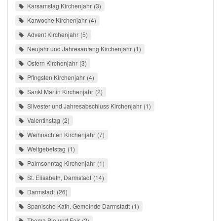
Karsamstag Kirchenjahr
3
Karwoche Kirchenjahr
4
Advent Kirchenjahr
5
Neujahr und Jahresanfang Kirchenjahr
1
Ostern Kirchenjahr
3
Pfingsten Kirchenjahr
4
Sankt Martin Kirchenjahr
2
Silvester und Jahresabschluss Kirchenjahr
1
Valentinstag
2
Weihnachten Kirchenjahr
7
Weltgebetstag
1
Palmsonntag Kirchenjahr
1
St. Elisabeth, Darmstadt
14
Darmstadt
26
Spanische Kath. Gemeinde Darmstadt
1
Thema Bio und Fair
2