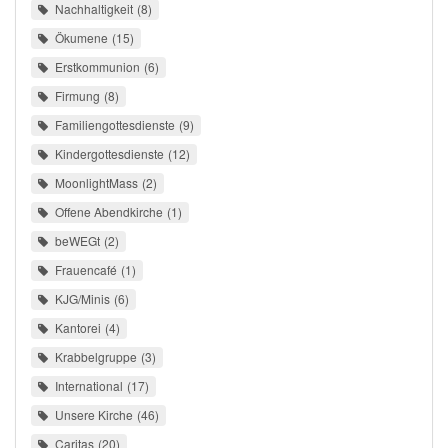
Nachhaltigkeit
8
Ökumene
15
Erstkommunion
6
Firmung
8
Familiengottesdienste
9
Kindergottesdienste
12
MoonlightMass
2
Offene Abendkirche
1
beWEGt
2
Frauencafé
1
KJG/Minis
6
Kantorei
4
Krabbelgruppe
3
International
17
Unsere Kirche
46
Caritas
20