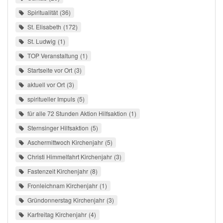
Spiritualität
36
St. Elisabeth
172
St. Ludwig
1
TOP Veranstaltung
1
Startseite vor Ort
3
aktuell vor Ort
3
spiritueller Impuls
5
für alle 72 Stunden Aktion Hilfsaktion
1
Sternsinger Hilfsaktion
5
Aschermittwoch Kirchenjahr
5
Christi Himmelfahrt Kirchenjahr
3
Fastenzeit Kirchenjahr
8
Fronleichnam Kirchenjahr
1
Gründonnerstag Kirchenjahr
3
Karfreitag Kirchenjahr
4