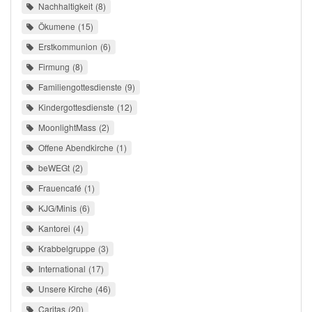
Nachhaltigkeit
8
Ökumene
15
Erstkommunion
6
Firmung
8
Familiengottesdienste
9
Kindergottesdienste
12
MoonlightMass
2
Offene Abendkirche
1
beWEGt
2
Frauencafé
1
KJG/Minis
6
Kantorei
4
Krabbelgruppe
3
International
17
Unsere Kirche
46
Caritas
20