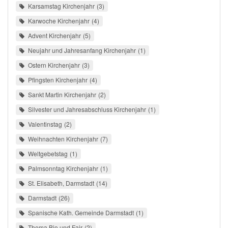
Karsamstag Kirchenjahr
3
Karwoche Kirchenjahr
4
Advent Kirchenjahr
5
Neujahr und Jahresanfang Kirchenjahr
1
Ostern Kirchenjahr
3
Pfingsten Kirchenjahr
4
Sankt Martin Kirchenjahr
2
Silvester und Jahresabschluss Kirchenjahr
1
Valentinstag
2
Weihnachten Kirchenjahr
7
Weltgebetstag
1
Palmsonntag Kirchenjahr
1
St. Elisabeth, Darmstadt
14
Darmstadt
26
Spanische Kath. Gemeinde Darmstadt
1
Thema Bio und Fair
2