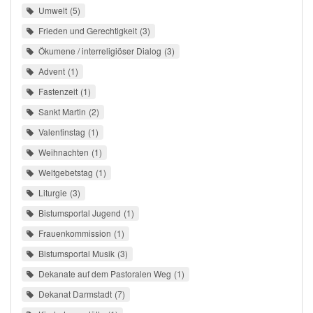
Umwelt
5
Frieden und Gerechtigkeit
3
Ökumene / interreligiöser Dialog
3
Advent
1
Fastenzeit
1
Sankt Martin
2
Valentinstag
1
Weihnachten
1
Weltgebetstag
1
Liturgie
3
Bistumsportal Jugend
1
Frauenkommission
1
Bistumsportal Musik
3
Dekanate auf dem Pastoralen Weg
1
Dekanat Darmstadt
7