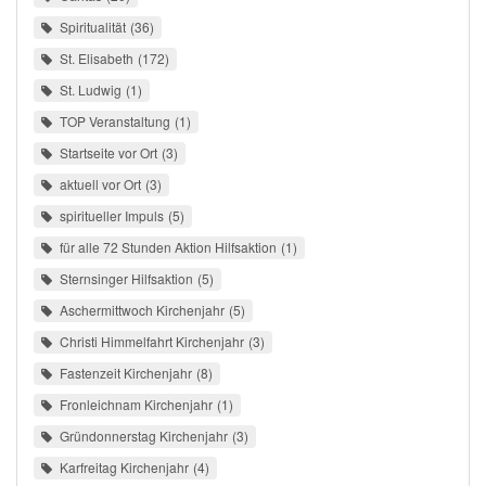
Spiritualität
36
St. Elisabeth
172
St. Ludwig
1
TOP Veranstaltung
1
Startseite vor Ort
3
aktuell vor Ort
3
spiritueller Impuls
5
für alle 72 Stunden Aktion Hilfsaktion
1
Sternsinger Hilfsaktion
5
Aschermittwoch Kirchenjahr
5
Christi Himmelfahrt Kirchenjahr
3
Fastenzeit Kirchenjahr
8
Fronleichnam Kirchenjahr
1
Gründonnerstag Kirchenjahr
3
Karfreitag Kirchenjahr
4