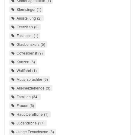
Kindertagesstätte
1
Sternsinger
1
Ausstellung
2
Exerzitien
2
Fastnacht
1
Glaubenskurs
5
Gottesdienst
9
Konzert
6
Wallfahrt
1
Muttersprachler
6
Alleinerziehende
3
Familien
34
Frauen
6
Hauptberufliche
1
Jugendliche
17
Junge Erwachsene
8