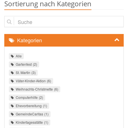
Sortierung nach Kategorien
Suche
Kategorien
Alle
Gartenfest
2
St. Martin
3
Väter-Kinder-Aktion
6
Weihnachts-Christmette
6
Computerhilfe
2
Ehevorbereitung
1
GemeindeCaritas
1
Kindertagesstätte
1