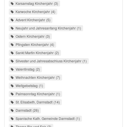
Karsamstag Kirchenjahr
3
Karwoche Kirchenjahr
4
Advent Kirchenjahr
5
Neujahr und Jahresanfang Kirchenjahr
1
Ostern Kirchenjahr
3
Pfingsten Kirchenjahr
4
Sankt Martin Kirchenjahr
2
Silvester und Jahresabschluss Kirchenjahr
1
Valentinstag
2
Weihnachten Kirchenjahr
7
Weltgebetstag
1
Palmsonntag Kirchenjahr
1
St. Elisabeth, Darmstadt
14
Darmstadt
26
Spanische Kath. Gemeinde Darmstadt
1
Thema Bio und Fair
2