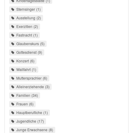
Kindertagesstätte
1
Sternsinger
1
Ausstellung
2
Exerzitien
2
Fastnacht
1
Glaubenskurs
5
Gottesdienst
9
Konzert
6
Wallfahrt
1
Muttersprachler
6
Alleinerziehende
3
Familien
34
Frauen
6
Hauptberufliche
1
Jugendliche
17
Junge Erwachsene
8