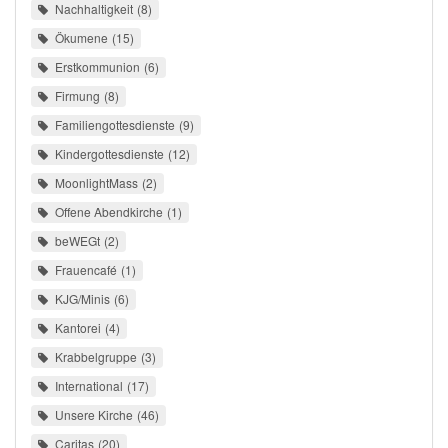
Nachhaltigkeit
8
Ökumene
15
Erstkommunion
6
Firmung
8
Familiengottesdienste
9
Kindergottesdienste
12
MoonlightMass
2
Offene Abendkirche
1
beWEGt
2
Frauencafé
1
KJG/Minis
6
Kantorei
4
Krabbelgruppe
3
International
17
Unsere Kirche
46
Caritas
20