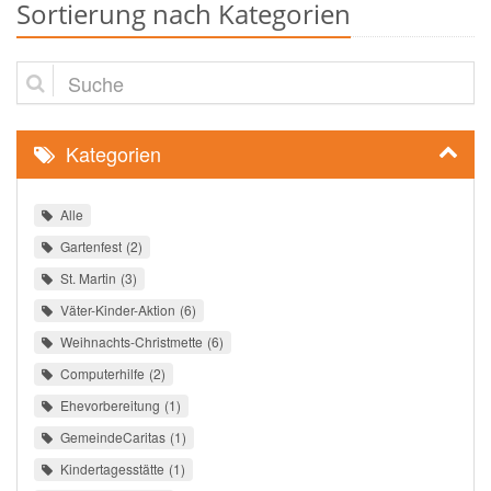
Sortierung nach Kategorien
Suche
Kategorien
Alle
Gartenfest
2
St. Martin
3
Väter-Kinder-Aktion
6
Weihnachts-Christmette
6
Computerhilfe
2
Ehevorbereitung
1
GemeindeCaritas
1
Kindertagesstätte
1