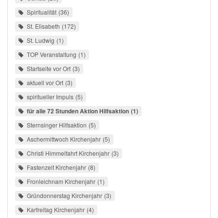
Spiritualität
36
St. Elisabeth
172
St. Ludwig
1
TOP Veranstaltung
1
Startseite vor Ort
3
aktuell vor Ort
3
spiritueller Impuls
5
für alle 72 Stunden Aktion Hilfsaktion
1
Sternsinger Hilfsaktion
5
Aschermittwoch Kirchenjahr
5
Christi Himmelfahrt Kirchenjahr
3
Fastenzeit Kirchenjahr
8
Fronleichnam Kirchenjahr
1
Gründonnerstag Kirchenjahr
3
Karfreitag Kirchenjahr
4