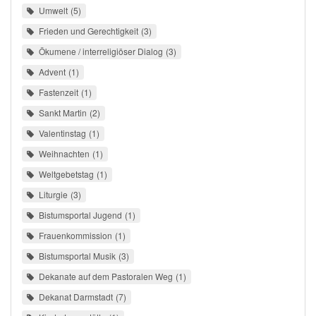
Umwelt
5
Frieden und Gerechtigkeit
3
Ökumene / interreligiöser Dialog
3
Advent
1
Fastenzeit
1
Sankt Martin
2
Valentinstag
1
Weihnachten
1
Weltgebetstag
1
Liturgie
3
Bistumsportal Jugend
1
Frauenkommission
1
Bistumsportal Musik
3
Dekanate auf dem Pastoralen Weg
1
Dekanat Darmstadt
7