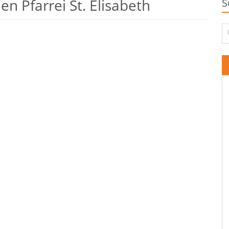
n Pfarrei St. Elisabeth
S
Su