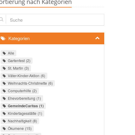
ortierung nach Kategorien
che
Kategorien
Alle
Gartenfest
2
St. Martin
3
Väter-Kinder-Aktion
6
Weihnachts-Christmette
6
Computerhilfe
2
Ehevorbereitung
1
GemeindeCaritas
1
Kindertagesstätte
1
Nachhaltigkeit
8
Ökumene
15