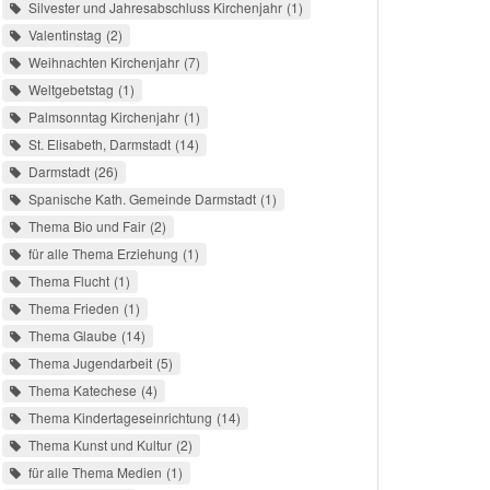
Silvester und Jahresabschluss Kirchenjahr
1
Valentinstag
2
Weihnachten Kirchenjahr
7
Weltgebetstag
1
Palmsonntag Kirchenjahr
1
St. Elisabeth, Darmstadt
14
Darmstadt
26
Spanische Kath. Gemeinde Darmstadt
1
Thema Bio und Fair
2
für alle Thema Erziehung
1
Thema Flucht
1
Thema Frieden
1
Thema Glaube
14
Thema Jugendarbeit
5
Thema Katechese
4
Thema Kindertageseinrichtung
14
Thema Kunst und Kultur
2
für alle Thema Medien
1