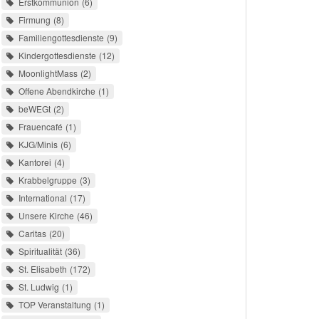
Erstkommunion
6
Firmung
8
Familiengottesdienste
9
Kindergottesdienste
12
MoonlightMass
2
Offene Abendkirche
1
beWEGt
2
Frauencafé
1
KJG/Minis
6
Kantorei
4
Krabbelgruppe
3
International
17
Unsere Kirche
46
Caritas
20
Spiritualität
36
St. Elisabeth
172
St. Ludwig
1
TOP Veranstaltung
1