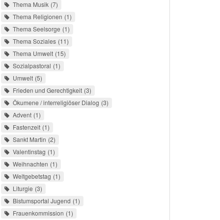
Thema Musik
7
Thema Religionen
1
Thema Seelsorge
1
Thema Soziales
11
Thema Umwelt
15
Sozialpastoral
1
Umwelt
5
Frieden und Gerechtigkeit
3
Ökumene / interreligiöser Dialog
3
Advent
1
Fastenzeit
1
Sankt Martin
2
Valentinstag
1
Weihnachten
1
Weltgebetstag
1
Liturgie
3
Bistumsportal Jugend
1
Frauenkommission
1