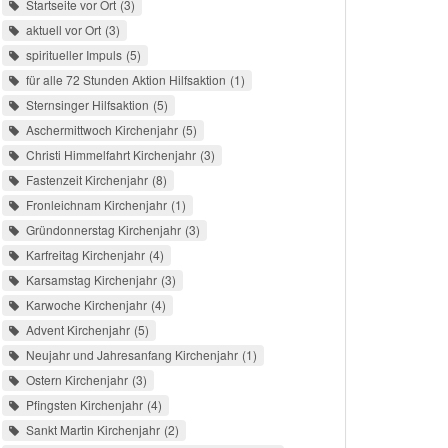
Startseite vor Ort
3
aktuell vor Ort
3
spiritueller Impuls
5
für alle 72 Stunden Aktion Hilfsaktion
1
Sternsinger Hilfsaktion
5
Aschermittwoch Kirchenjahr
5
Christi Himmelfahrt Kirchenjahr
3
Fastenzeit Kirchenjahr
8
Fronleichnam Kirchenjahr
1
Gründonnerstag Kirchenjahr
3
Karfreitag Kirchenjahr
4
Karsamstag Kirchenjahr
3
Karwoche Kirchenjahr
4
Advent Kirchenjahr
5
Neujahr und Jahresanfang Kirchenjahr
1
Ostern Kirchenjahr
3
Pfingsten Kirchenjahr
4
Sankt Martin Kirchenjahr
2