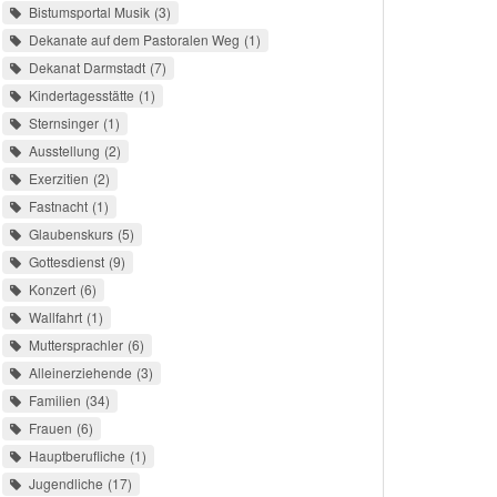
Bistumsportal Musik
3
Dekanate auf dem Pastoralen Weg
1
Dekanat Darmstadt
7
Kindertagesstätte
1
Sternsinger
1
Ausstellung
2
Exerzitien
2
Fastnacht
1
Glaubenskurs
5
Gottesdienst
9
Konzert
6
Wallfahrt
1
Muttersprachler
6
Alleinerziehende
3
Familien
34
Frauen
6
Hauptberufliche
1
Jugendliche
17