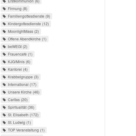
Erstkommunion
6
Firmung
8
Familiengottesdienste
9
Kindergottesdienste
12
MoonlightMass
2
Offene Abendkirche
1
beWEGt
2
Frauencafé
1
KJG/Minis
6
Kantorei
4
Krabbelgruppe
3
International
17
Unsere Kirche
46
Caritas
20
Spiritualität
36
St. Elisabeth
172
St. Ludwig
1
TOP Veranstaltung
1