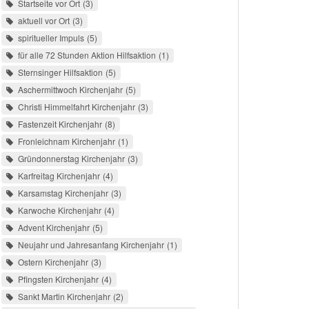
Startseite vor Ort
3
aktuell vor Ort
3
spiritueller Impuls
5
für alle 72 Stunden Aktion Hilfsaktion
1
Sternsinger Hilfsaktion
5
Aschermittwoch Kirchenjahr
5
Christi Himmelfahrt Kirchenjahr
3
Fastenzeit Kirchenjahr
8
Fronleichnam Kirchenjahr
1
Gründonnerstag Kirchenjahr
3
Karfreitag Kirchenjahr
4
Karsamstag Kirchenjahr
3
Karwoche Kirchenjahr
4
Advent Kirchenjahr
5
Neujahr und Jahresanfang Kirchenjahr
1
Ostern Kirchenjahr
3
Pfingsten Kirchenjahr
4
Sankt Martin Kirchenjahr
2