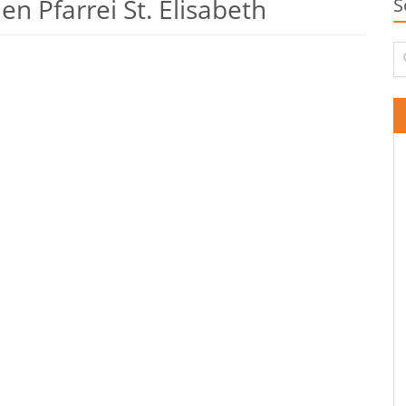
n Pfarrei St. Elisabeth
S
Su