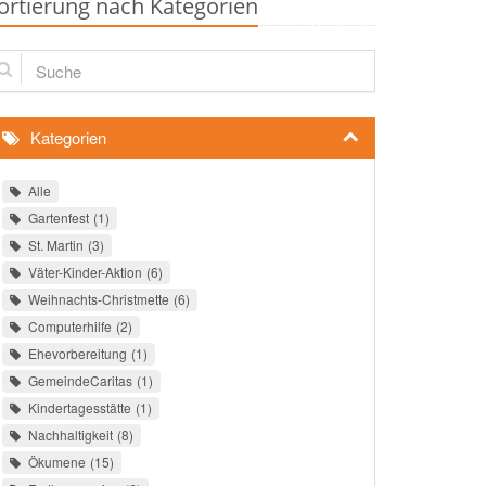
ortierung nach Kategorien
che
Kategorien
Alle
Gartenfest
1
St. Martin
3
Väter-Kinder-Aktion
6
Weihnachts-Christmette
6
Computerhilfe
2
Ehevorbereitung
1
GemeindeCaritas
1
Kindertagesstätte
1
Nachhaltigkeit
8
Ökumene
15