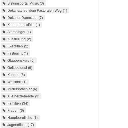
Bistumsportal Musik
3
Dekanate auf dem Pastoralen Weg
1
Dekanat Darmstadt
7
Kindertagesstätte
1
Sternsinger
1
Ausstellung
2
Exerzitien
2
Fastnacht
1
Glaubenskurs
5
Gottesdienst
9
Konzert
6
Wallfahrt
1
Muttersprachler
6
Alleinerziehende
3
Familien
34
Frauen
6
Hauptberufliche
1
Jugendliche
17