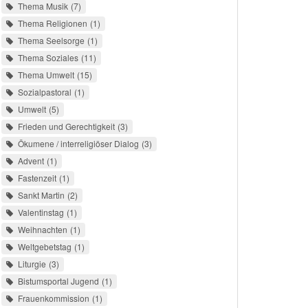
Thema Musik
7
Thema Religionen
1
Thema Seelsorge
1
Thema Soziales
11
Thema Umwelt
15
Sozialpastoral
1
Umwelt
5
Frieden und Gerechtigkeit
3
Ökumene / interreligiöser Dialog
3
Advent
1
Fastenzeit
1
Sankt Martin
2
Valentinstag
1
Weihnachten
1
Weltgebetstag
1
Liturgie
3
Bistumsportal Jugend
1
Frauenkommission
1