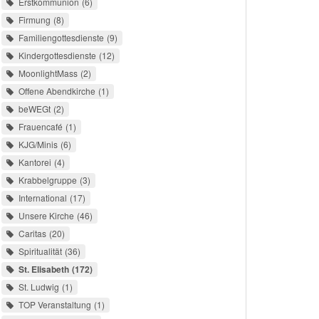
Erstkommunion
6
Firmung
8
Familiengottesdienste
9
Kindergottesdienste
12
MoonlightMass
2
Offene Abendkirche
1
beWEGt
2
Frauencafé
1
KJG/Minis
6
Kantorei
4
Krabbelgruppe
3
International
17
Unsere Kirche
46
Caritas
20
Spiritualität
36
St. Elisabeth
172
St. Ludwig
1
TOP Veranstaltung
1