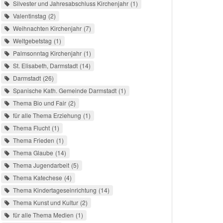
Silvester und Jahresabschluss Kirchenjahr
1
Valentinstag
2
Weihnachten Kirchenjahr
7
Weltgebetstag
1
Palmsonntag Kirchenjahr
1
St. Elisabeth, Darmstadt
14
Darmstadt
26
Spanische Kath. Gemeinde Darmstadt
1
Thema Bio und Fair
2
für alle Thema Erziehung
1
Thema Flucht
1
Thema Frieden
1
Thema Glaube
14
Thema Jugendarbeit
5
Thema Katechese
4
Thema Kindertageseinrichtung
14
Thema Kunst und Kultur
2
für alle Thema Medien
1