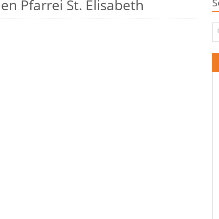
n Pfarrei St. Elisabeth
S
Su