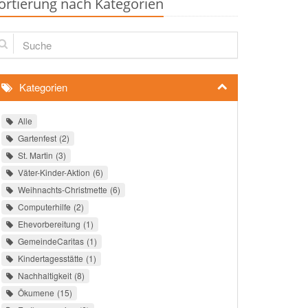
ortierung nach Kategorien
che
Kategorien
Alle
Gartenfest
2
St. Martin
3
Väter-Kinder-Aktion
6
Weihnachts-Christmette
6
Computerhilfe
2
Ehevorbereitung
1
GemeindeCaritas
1
Kindertagesstätte
1
Nachhaltigkeit
8
Ökumene
15