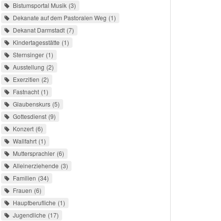
Bistumsportal Musik
3
Dekanate auf dem Pastoralen Weg
1
Dekanat Darmstadt
7
Kindertagesstätte
1
Sternsinger
1
Ausstellung
2
Exerzitien
2
Fastnacht
1
Glaubenskurs
5
Gottesdienst
9
Konzert
6
Wallfahrt
1
Muttersprachler
6
Alleinerziehende
3
Familien
34
Frauen
6
Hauptberufliche
1
Jugendliche
17