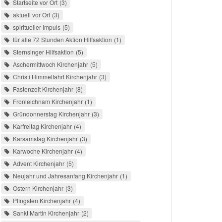
Startseite vor Ort
3
aktuell vor Ort
3
spiritueller Impuls
5
für alle 72 Stunden Aktion Hilfsaktion
1
Sternsinger Hilfsaktion
5
Aschermittwoch Kirchenjahr
5
Christi Himmelfahrt Kirchenjahr
3
Fastenzeit Kirchenjahr
8
Fronleichnam Kirchenjahr
1
Gründonnerstag Kirchenjahr
3
Karfreitag Kirchenjahr
4
Karsamstag Kirchenjahr
3
Karwoche Kirchenjahr
4
Advent Kirchenjahr
5
Neujahr und Jahresanfang Kirchenjahr
1
Ostern Kirchenjahr
3
Pfingsten Kirchenjahr
4
Sankt Martin Kirchenjahr
2