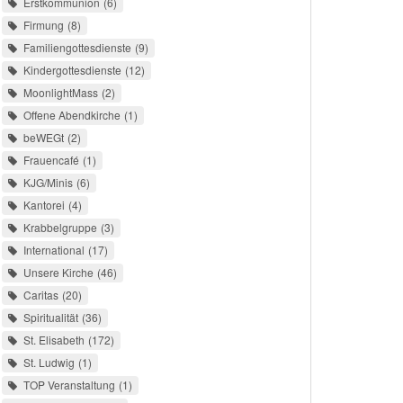
Erstkommunion
6
Firmung
8
Familiengottesdienste
9
Kindergottesdienste
12
MoonlightMass
2
Offene Abendkirche
1
beWEGt
2
Frauencafé
1
KJG/Minis
6
Kantorei
4
Krabbelgruppe
3
International
17
Unsere Kirche
46
Caritas
20
Spiritualität
36
St. Elisabeth
172
St. Ludwig
1
TOP Veranstaltung
1