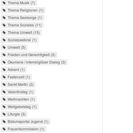
Thema Musik
7
Thema Religionen
1
Thema Seelsorge
1
Thema Soziales
11
Thema Umwelt
15
Sozialpastoral
1
Umwelt
5
Frieden und Gerechtigkeit
3
Ökumene / interreligiöser Dialog
3
Advent
1
Fastenzeit
1
Sankt Martin
2
Valentinstag
1
Weihnachten
1
Weltgebetstag
1
Liturgie
3
Bistumsportal Jugend
1
Frauenkommission
1