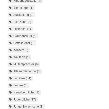
Kindertagesstätte
1
Sternsinger
1
Ausstellung
2
Exerzitien
2
Fastnacht
1
Glaubenskurs
5
Gottesdienst
9
Konzert
6
Wallfahrt
1
Muttersprachler
6
Alleinerziehende
3
Familien
34
Frauen
6
Hauptberufliche
1
Jugendliche
17
Junge Erwachsene
8