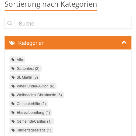
Sortierung nach Kategorien
Suche
Kategorien
Alle
Gartenfest
2
St. Martin
3
Väter-Kinder-Aktion
6
Weihnachts-Christmette
6
Computerhilfe
2
Ehevorbereitung
1
GemeindeCaritas
1
Kindertagesstätte
1