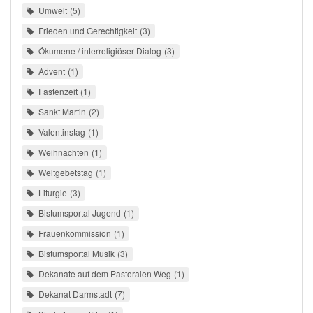
Umwelt
5
Frieden und Gerechtigkeit
3
Ökumene / interreligiöser Dialog
3
Advent
1
Fastenzeit
1
Sankt Martin
2
Valentinstag
1
Weihnachten
1
Weltgebetstag
1
Liturgie
3
Bistumsportal Jugend
1
Frauenkommission
1
Bistumsportal Musik
3
Dekanate auf dem Pastoralen Weg
1
Dekanat Darmstadt
7