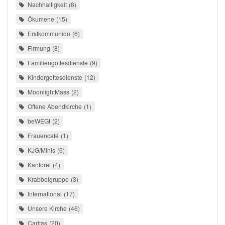
Nachhaltigkeit
8
Ökumene
15
Erstkommunion
6
Firmung
8
Familiengottesdienste
9
Kindergottesdienste
12
MoonlightMass
2
Offene Abendkirche
1
beWEGt
2
Frauencafé
1
KJG/Minis
6
Kantorei
4
Krabbelgruppe
3
International
17
Unsere Kirche
46
Caritas
20