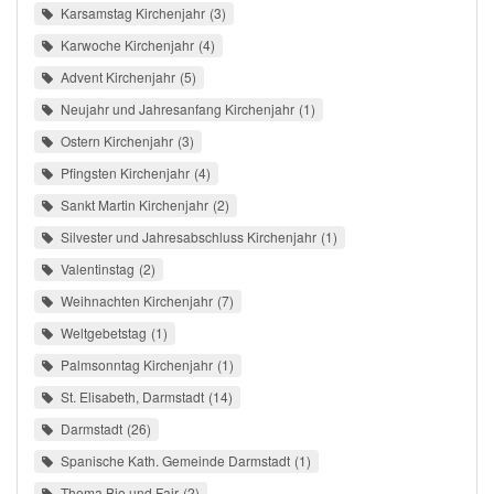
Karsamstag Kirchenjahr
3
Karwoche Kirchenjahr
4
Advent Kirchenjahr
5
Neujahr und Jahresanfang Kirchenjahr
1
Ostern Kirchenjahr
3
Pfingsten Kirchenjahr
4
Sankt Martin Kirchenjahr
2
Silvester und Jahresabschluss Kirchenjahr
1
Valentinstag
2
Weihnachten Kirchenjahr
7
Weltgebetstag
1
Palmsonntag Kirchenjahr
1
St. Elisabeth, Darmstadt
14
Darmstadt
26
Spanische Kath. Gemeinde Darmstadt
1
Thema Bio und Fair
2