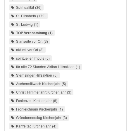
Spiritualität
36
St. Elisabeth
172
St. Ludwig
1
TOP Veranstaltung
1
Startseite vor Ort
3
aktuell vor Ort
3
spiritueller Impuls
5
für alle 72 Stunden Aktion Hilfsaktion
1
Sternsinger Hilfsaktion
5
Aschermittwoch Kirchenjahr
5
Christi Himmelfahrt Kirchenjahr
3
Fastenzeit Kirchenjahr
8
Fronleichnam Kirchenjahr
1
Gründonnerstag Kirchenjahr
3
Karfreitag Kirchenjahr
4