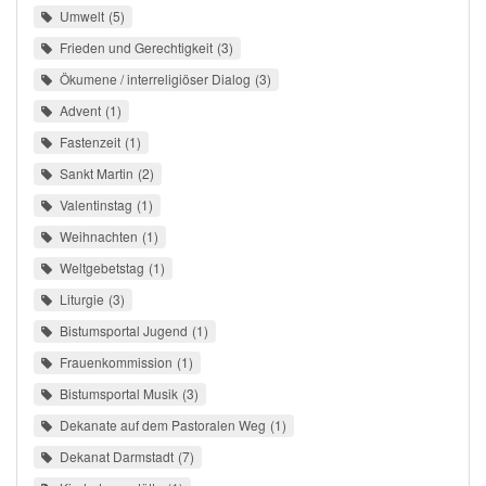
Umwelt
5
Frieden und Gerechtigkeit
3
Ökumene / interreligiöser Dialog
3
Advent
1
Fastenzeit
1
Sankt Martin
2
Valentinstag
1
Weihnachten
1
Weltgebetstag
1
Liturgie
3
Bistumsportal Jugend
1
Frauenkommission
1
Bistumsportal Musik
3
Dekanate auf dem Pastoralen Weg
1
Dekanat Darmstadt
7