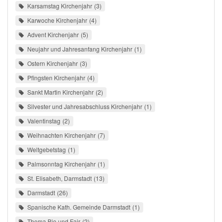
Karsamstag Kirchenjahr
3
Karwoche Kirchenjahr
4
Advent Kirchenjahr
5
Neujahr und Jahresanfang Kirchenjahr
1
Ostern Kirchenjahr
3
Pfingsten Kirchenjahr
4
Sankt Martin Kirchenjahr
2
Silvester und Jahresabschluss Kirchenjahr
1
Valentinstag
2
Weihnachten Kirchenjahr
7
Weltgebetstag
1
Palmsonntag Kirchenjahr
1
St. Elisabeth, Darmstadt
13
Darmstadt
26
Spanische Kath. Gemeinde Darmstadt
1
Thema Bio und Fair
2