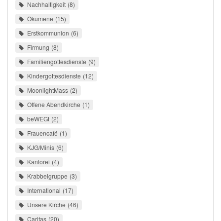
Nachhaltigkeit
8
Ökumene
15
Erstkommunion
6
Firmung
8
Familiengottesdienste
9
Kindergottesdienste
12
MoonlightMass
2
Offene Abendkirche
1
beWEGt
2
Frauencafé
1
KJG/Minis
6
Kantorei
4
Krabbelgruppe
3
International
17
Unsere Kirche
46
Caritas
20