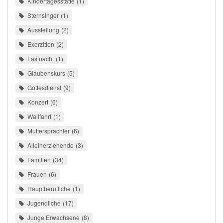
Kindertagesstätte
1
Sternsinger
1
Ausstellung
2
Exerzitien
2
Fastnacht
1
Glaubenskurs
5
Gottesdienst
9
Konzert
6
Wallfahrt
1
Muttersprachler
6
Alleinerziehende
3
Familien
34
Frauen
6
Hauptberufliche
1
Jugendliche
17
Junge Erwachsene
8