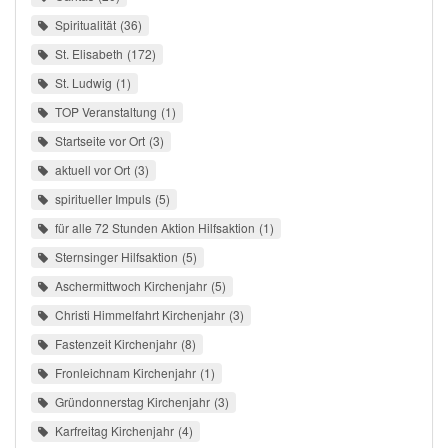
Spiritualität
36
St. Elisabeth
172
St. Ludwig
1
TOP Veranstaltung
1
Startseite vor Ort
3
aktuell vor Ort
3
spiritueller Impuls
5
für alle 72 Stunden Aktion Hilfsaktion
1
Sternsinger Hilfsaktion
5
Aschermittwoch Kirchenjahr
5
Christi Himmelfahrt Kirchenjahr
3
Fastenzeit Kirchenjahr
8
Fronleichnam Kirchenjahr
1
Gründonnerstag Kirchenjahr
3
Karfreitag Kirchenjahr
4