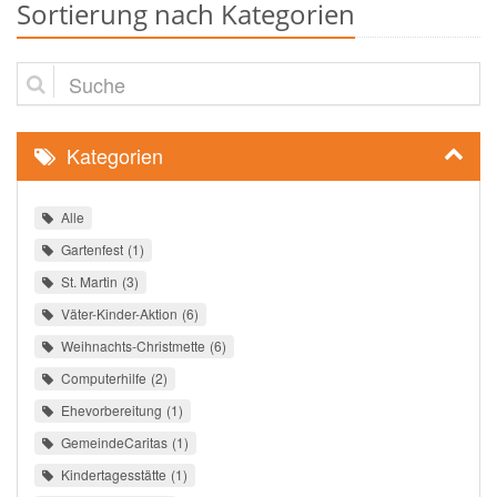
Sortierung nach Kategorien
Suche
Kategorien
Alle
Gartenfest
1
St. Martin
3
Väter-Kinder-Aktion
6
Weihnachts-Christmette
6
Computerhilfe
2
Ehevorbereitung
1
GemeindeCaritas
1
Kindertagesstätte
1