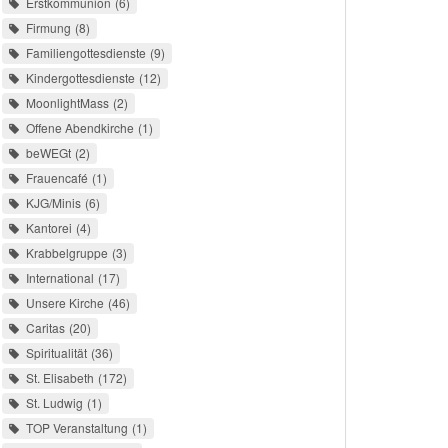
Erstkommunion
6
Firmung
8
Familiengottesdienste
9
Kindergottesdienste
12
MoonlightMass
2
Offene Abendkirche
1
beWEGt
2
Frauencafé
1
KJG/Minis
6
Kantorei
4
Krabbelgruppe
3
International
17
Unsere Kirche
46
Caritas
20
Spiritualität
36
St. Elisabeth
172
St. Ludwig
1
TOP Veranstaltung
1