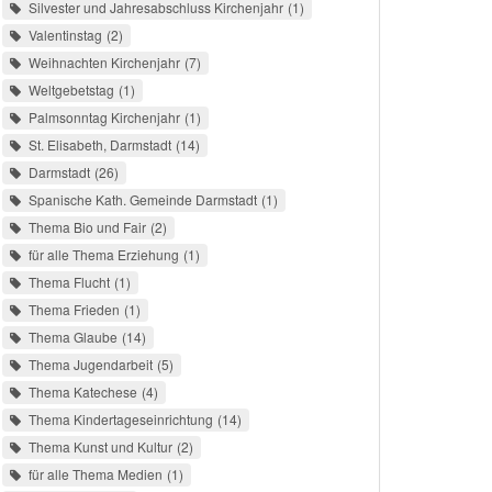
Silvester und Jahresabschluss Kirchenjahr
1
Valentinstag
2
Weihnachten Kirchenjahr
7
Weltgebetstag
1
Palmsonntag Kirchenjahr
1
St. Elisabeth, Darmstadt
14
Darmstadt
26
Spanische Kath. Gemeinde Darmstadt
1
Thema Bio und Fair
2
für alle Thema Erziehung
1
Thema Flucht
1
Thema Frieden
1
Thema Glaube
14
Thema Jugendarbeit
5
Thema Katechese
4
Thema Kindertageseinrichtung
14
Thema Kunst und Kultur
2
für alle Thema Medien
1