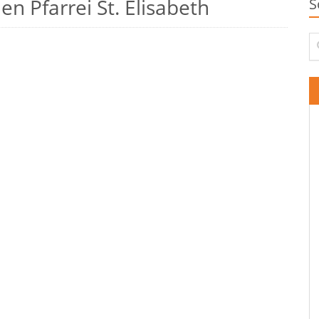
n Pfarrei St. Elisabeth
S
Su