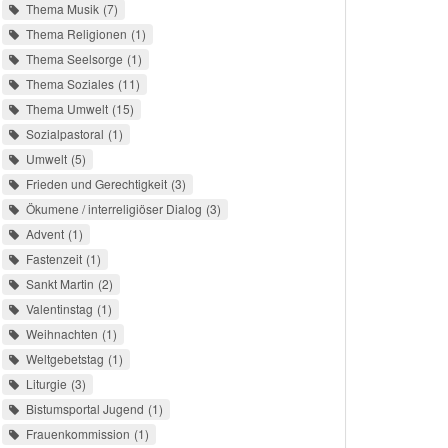
Thema Musik
7
Thema Religionen
1
Thema Seelsorge
1
Thema Soziales
11
Thema Umwelt
15
Sozialpastoral
1
Umwelt
5
Frieden und Gerechtigkeit
3
Ökumene / interreligiöser Dialog
3
Advent
1
Fastenzeit
1
Sankt Martin
2
Valentinstag
1
Weihnachten
1
Weltgebetstag
1
Liturgie
3
Bistumsportal Jugend
1
Frauenkommission
1