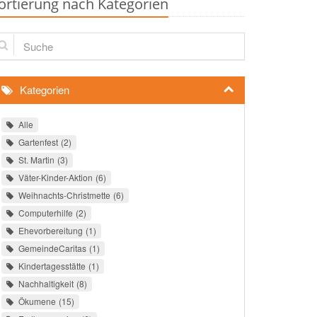
ortierung nach Kategorien
che
Kategorien
Alle
Gartenfest
2
St. Martin
3
Väter-Kinder-Aktion
6
Weihnachts-Christmette
6
Computerhilfe
2
Ehevorbereitung
1
GemeindeCaritas
1
Kindertagesstätte
1
Nachhaltigkeit
8
Ökumene
15