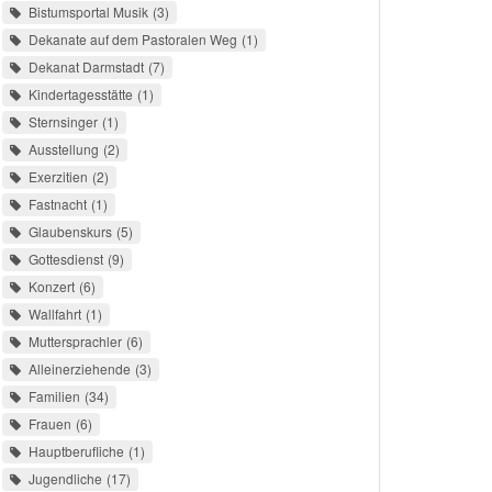
Bistumsportal Musik
3
Dekanate auf dem Pastoralen Weg
1
Dekanat Darmstadt
7
Kindertagesstätte
1
Sternsinger
1
Ausstellung
2
Exerzitien
2
Fastnacht
1
Glaubenskurs
5
Gottesdienst
9
Konzert
6
Wallfahrt
1
Muttersprachler
6
Alleinerziehende
3
Familien
34
Frauen
6
Hauptberufliche
1
Jugendliche
17