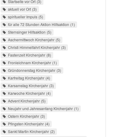
Startseite vor Ort
3
aktuell vor Ort
3
spiritueller Impuls
5
für alle 72 Stunden Aktion Hilfsaktion
1
Sternsinger Hilfsaktion
5
Aschermittwoch Kirchenjahr
5
Christi Himmelfahrt Kirchenjahr
3
Fastenzeit Kirchenjahr
8
Fronleichnam Kirchenjahr
1
Gründonnerstag Kirchenjahr
3
Karfreitag Kirchenjahr
4
Karsamstag Kirchenjahr
3
Karwoche Kirchenjahr
4
Advent Kirchenjahr
5
Neujahr und Jahresanfang Kirchenjahr
1
Ostern Kirchenjahr
3
Pfingsten Kirchenjahr
4
Sankt Martin Kirchenjahr
2