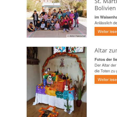
St. Mart
Bolivien
im Waisenha
Anlässlich de
Weiter les
© Aktion Patenschaft
Altar zu
Fotos der li
Der Altar der
die Toten zu
Weiter les