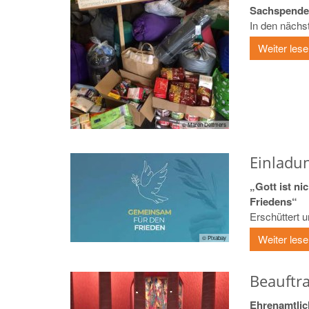
Sachspende
In den nächst
Weiter les
© Maren Dettmers
Einladu
„Gott ist ni
Friedens“
Erschüttert u
Weiter les
© Pixabay
Beauftr
Ehrenamtlic