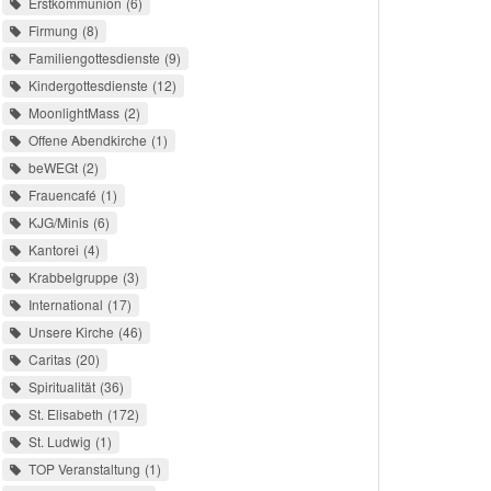
Erstkommunion
6
Firmung
8
Familiengottesdienste
9
Kindergottesdienste
12
MoonlightMass
2
Offene Abendkirche
1
beWEGt
2
Frauencafé
1
KJG/Minis
6
Kantorei
4
Krabbelgruppe
3
International
17
Unsere Kirche
46
Caritas
20
Spiritualität
36
St. Elisabeth
172
St. Ludwig
1
TOP Veranstaltung
1