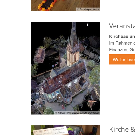
© Dominique Humm
Veransta
Kirchbau un
Im Rahmen de
Finanzen, Ge
Weiter les
© Fangyu Technologies GmbH, Darmstadt
Kirche 