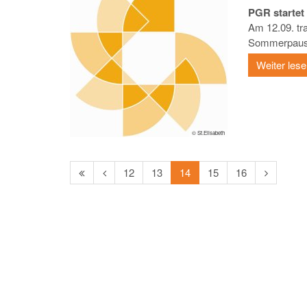
PGR starte
Am 12.09. tr
Sommerpause
Weiter les
© St.Elisabeth
Erste
Vorherige
Nächste
12
13
14
15
16
Seite
Seite
Seite