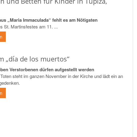
in und Betten für Kinder in Tupiza,
us „Maria Immaculada“ fehlt es am Nötigsten
s St. Martinsfestes am 11. ...
en
m „día de los muertos“
eben Verstorbenen dürfen aufgestellt werden
 Toten steht im ganzen November in der Kirche und lädt ein an
 gedenken.
en