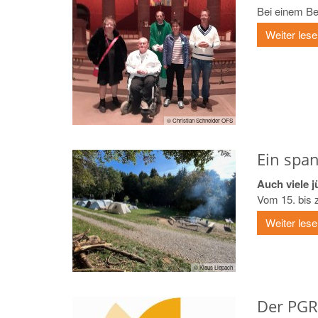
Bei einem Be
Weiter les
© Christian Schneider OFS
Ein spa
Auch viele 
Vom 15. bis z
Weiter les
© Klaus Liepach
Der PGR