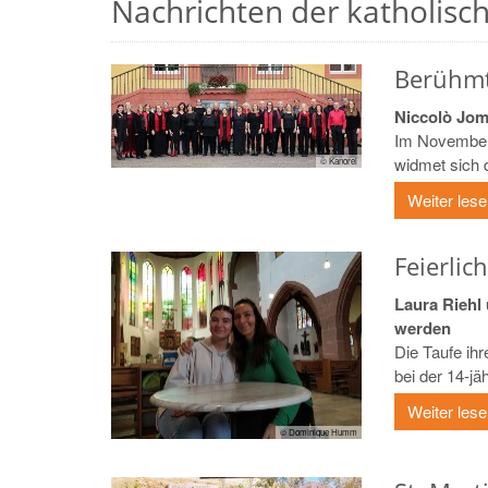
Nachrichten der katholische
Berühm
Niccolò Jom
Im November,
widmet sich d
© Kanorei
Weiter les
Feierli
Laura Riehl
werden
Die Taufe ih
bei der 14-jäh
Weiter les
© Dominique Humm