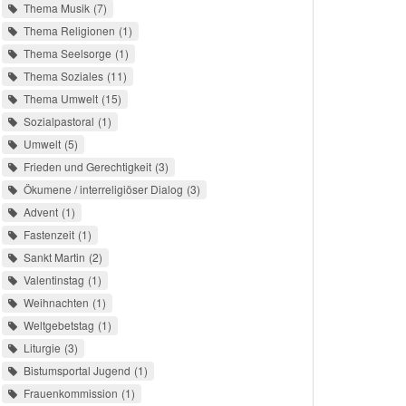
Thema Musik
7
Thema Religionen
1
Thema Seelsorge
1
Thema Soziales
11
Thema Umwelt
15
Sozialpastoral
1
Umwelt
5
Frieden und Gerechtigkeit
3
Ökumene / interreligiöser Dialog
3
Advent
1
Fastenzeit
1
Sankt Martin
2
Valentinstag
1
Weihnachten
1
Weltgebetstag
1
Liturgie
3
Bistumsportal Jugend
1
Frauenkommission
1