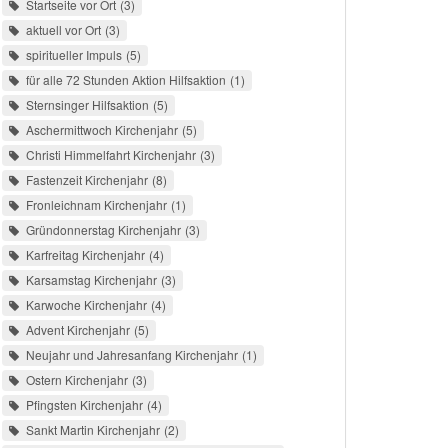
Startseite vor Ort
3
aktuell vor Ort
3
spiritueller Impuls
5
für alle 72 Stunden Aktion Hilfsaktion
1
Sternsinger Hilfsaktion
5
Aschermittwoch Kirchenjahr
5
Christi Himmelfahrt Kirchenjahr
3
Fastenzeit Kirchenjahr
8
Fronleichnam Kirchenjahr
1
Gründonnerstag Kirchenjahr
3
Karfreitag Kirchenjahr
4
Karsamstag Kirchenjahr
3
Karwoche Kirchenjahr
4
Advent Kirchenjahr
5
Neujahr und Jahresanfang Kirchenjahr
1
Ostern Kirchenjahr
3
Pfingsten Kirchenjahr
4
Sankt Martin Kirchenjahr
2