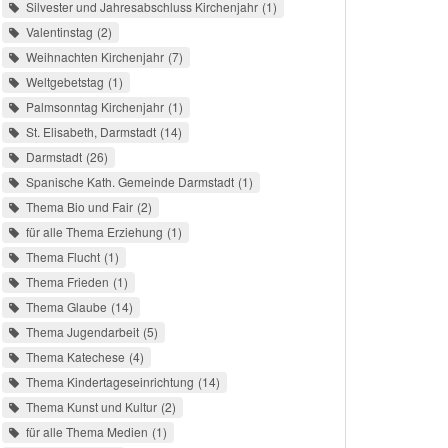
Silvester und Jahresabschluss Kirchenjahr
1
Valentinstag
2
Weihnachten Kirchenjahr
7
Weltgebetstag
1
Palmsonntag Kirchenjahr
1
St. Elisabeth, Darmstadt
14
Darmstadt
26
Spanische Kath. Gemeinde Darmstadt
1
Thema Bio und Fair
2
für alle Thema Erziehung
1
Thema Flucht
1
Thema Frieden
1
Thema Glaube
14
Thema Jugendarbeit
5
Thema Katechese
4
Thema Kindertageseinrichtung
14
Thema Kunst und Kultur
2
für alle Thema Medien
1