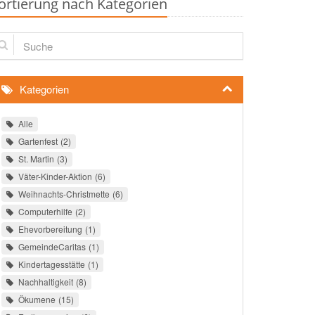
ortierung nach Kategorien
che
Kategorien
Alle
Gartenfest
2
St. Martin
3
Väter-Kinder-Aktion
6
Weihnachts-Christmette
6
Computerhilfe
2
Ehevorbereitung
1
GemeindeCaritas
1
Kindertagesstätte
1
Nachhaltigkeit
8
Ökumene
15