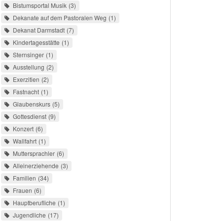
Bistumsportal Musik
3
Dekanate auf dem Pastoralen Weg
1
Dekanat Darmstadt
7
Kindertagesstätte
1
Sternsinger
1
Ausstellung
2
Exerzitien
2
Fastnacht
1
Glaubenskurs
5
Gottesdienst
9
Konzert
6
Wallfahrt
1
Muttersprachler
6
Alleinerziehende
3
Familien
34
Frauen
6
Hauptberufliche
1
Jugendliche
17