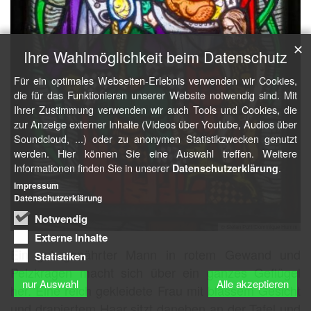
✕
Ihre Wahlmöglichkeit beim Datenschutz
Für ein optimales Webseiten-Erlebnis verwenden wir Cookies,
die für das Funktionieren unserer Website notwendig sind. Mit
Ihrer Zustimmung verwenden wir auch Tools und Cookies, die
zur Anzeige externer Inhalte (Videos über Youtube, Audios über
Soundcloud, ...) oder zu anonymen Statistikzwecken genutzt
werden. Hier können Sie eine Auswahl treffen. Weitere
Informationen finden Sie in unserer
.
Datenschutzerklärung
Impressum
Datenschutzerklärung
Notwendig
© Stefan Pohl/Dominique Humm
Externe Inhalte
Ein gut genährter Mann in rotem Gewand und
Statistiken
Pelzkragen macht sich über ein ganzes Geflügel
nur Auswahl
Alle akzeptieren
her. Eine reich gekleidete Frau mit blassem Gesicht
und drapiertem Haar sitzt daneben an der Tafel und