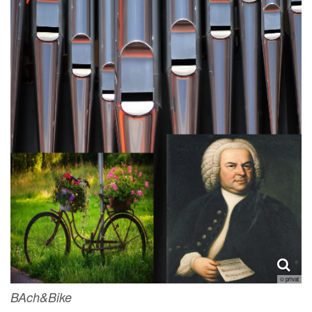
© privat
BAch&Bike