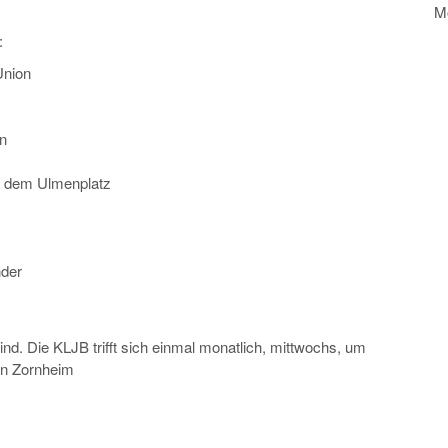
Mo
:
Union
rn
f dem Ulmenplatz
nder
nd. Die KLJB trifft sich einmal monatlich, mittwochs, um
in Zornheim