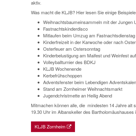
aktiv.
Was macht die KLJB? Hier lesen Sie einige Beispiele
Weihnachtsbaumeinsammeln mit der Jungen 
Fastnachtskinderdisco
Mitlaufen beim Umzug am Fastnachtsdienstag
Kinderfreizeit in der Karwoche oder nach Oste
Osterfeuer am Ostersonntag
Kinderbelustigung am Maifest und Weinfest au
Volleyballturnier des BDKJ
KLJB Wochenende
Kerbefrühschoppen
Adventsfenster beim Lebendigen Adventskale
Stand am Zornheimer Weihnachtsmarkt
Jugendchristmette an Heilig Abend
Mitmachen können alle, die mindesten 14 Jahre alt si
19.30 Uhr im Albanskeller des Bartholomäushauses 
KLJB Zornheim