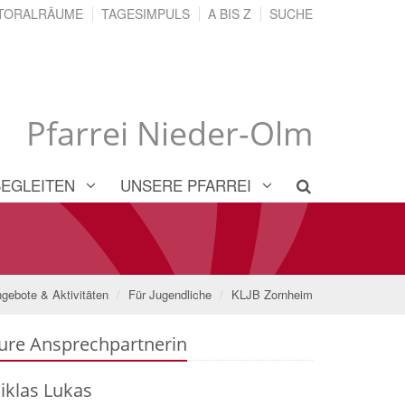
TORALRÄUME
TAGESIMPULS
A BIS Z
SUCHE
Pfarrei Nieder-Olm
BEGLEITEN
UNSERE PFARREI
gebote & Aktivitäten
Für Jugendliche
KLJB Zornheim
ure Ansprechpartnerin
iklas
Lukas