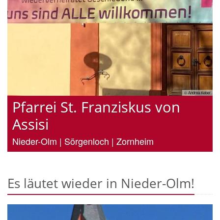
sch
© Andrea Keber
Pfarrei St. Franziskus von
Assisi
Nieder-Olm | Sörgenloch | Zornheim
Es läutet wieder in Nieder-Olm!